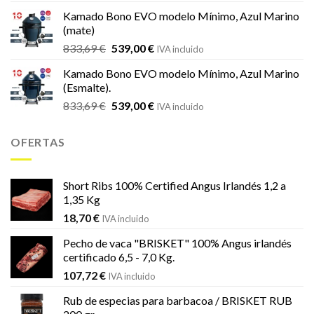
original
actual
Kamado Bono EVO modelo Mínimo, Azul Marino
era:
es:
(mate)
18,20 €.
16,99 €.
El
El
833,69
€
539,00
€
IVA incluido
precio
precio
Kamado Bono EVO modelo Mínimo, Azul Marino
original
actual
(Esmalte).
era:
es:
El
El
833,69
€
539,00
€
833,69 €.
539,00 €.
IVA incluido
precio
precio
original
actual
OFERTAS
era:
es:
833,69 €.
539,00 €.
Short Ribs 100% Certified Angus Irlandés 1,2 a
1,35 Kg
18,70
€
IVA incluido
Pecho de vaca "BRISKET" 100% Angus irlandés
certificado 6,5 - 7,0 Kg.
107,72
€
IVA incluido
Rub de especias para barbacoa / BRISKET RUB