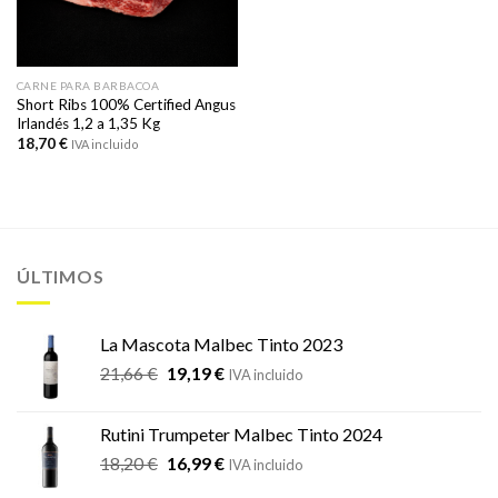
CARNE PARA BARBACOA
Short Ribs 100% Certified Angus
Irlandés 1,2 a 1,35 Kg
18,70
€
IVA incluido
ÚLTIMOS
La Mascota Malbec Tinto 2023
El
El
21,66
€
19,19
€
IVA incluido
precio
precio
original
actual
Rutini Trumpeter Malbec Tinto 2024
era:
es:
El
El
18,20
€
16,99
€
21,66 €.
19,19 €.
IVA incluido
precio
precio