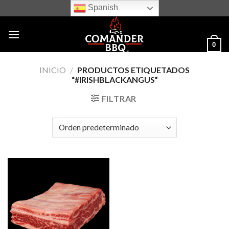
Skip
Spanish
to
content
0
INICIO
/
PRODUCTOS ETIQUETADOS
“#IRISHBLACKANGUS”
FILTRAR