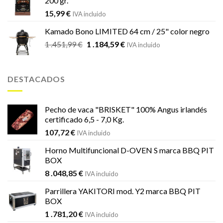
200 gr.
15,99
€
IVA incluido
Kamado Bono LIMITED 64 cm / 25" color negro
El
El
1 .451,99
€
1 .184,59
€
IVA incluido
precio
precio
original
actual
era:
es:
DESTACADOS
1
1
.451,99 €.
.184,59 €.
Pecho de vaca "BRISKET" 100% Angus irlandés
certificado 6,5 - 7,0 Kg.
107,72
€
IVA incluido
Horno Multifuncional D-OVEN S marca BBQ PIT
BOX
8 .048,85
€
IVA incluido
Parrillera YAKITORI mod. Y2 marca BBQ PIT
BOX
1 .781,20
€
IVA incluido