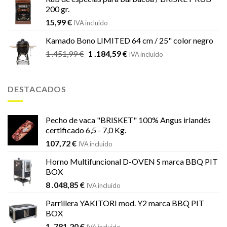
200 gr.
15,99
€
IVA incluido
Kamado Bono LIMITED 64 cm / 25" color negro
El
El
1 .451,99
€
1 .184,59
€
IVA incluido
precio
precio
original
actual
era:
es:
DESTACADOS
1
1
.451,99 €.
.184,59 €.
Pecho de vaca "BRISKET" 100% Angus irlandés
certificado 6,5 - 7,0 Kg.
107,72
€
IVA incluido
Horno Multifuncional D-OVEN S marca BBQ PIT
BOX
8 .048,85
€
IVA incluido
Parrillera YAKITORI mod. Y2 marca BBQ PIT
BOX
1 .781,20
€