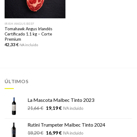
IRISH ANGUS BEEF
Tomahawk Angus Irlandés
Certificado 1.1 kg – Corte
Premium
42,33
€
IVA incluido
ÚLTIMOS
La Mascota Malbec Tinto 2023
El
El
21,66
€
19,19
€
IVA incluido
precio
precio
original
actual
Rutini Trumpeter Malbec Tinto 2024
era:
es:
El
El
18,20
€
16,99
€
21,66 €.
19,19 €.
IVA incluido