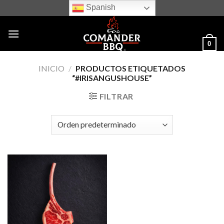
Skip
Spanish
to
content
0
INICIO
/
PRODUCTOS ETIQUETADOS
“#IRISANGUSHOUSE”
FILTRAR