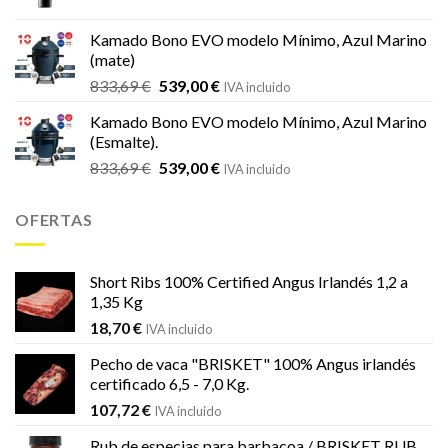
precio
precio
original
actual
Kamado Bono EVO modelo Mínimo, Azul Marino
era:
es:
(mate)
18,20 €.
16,99 €.
El
El
833,69
€
539,00
€
IVA incluido
precio
precio
Kamado Bono EVO modelo Mínimo, Azul Marino
original
actual
(Esmalte).
era:
es:
El
El
833,69
€
539,00
€
833,69 €.
539,00 €.
IVA incluido
precio
precio
original
actual
OFERTAS
era:
es:
833,69 €.
539,00 €.
Short Ribs 100% Certified Angus Irlandés 1,2 a
1,35 Kg
18,70
€
IVA incluido
Pecho de vaca "BRISKET" 100% Angus irlandés
certificado 6,5 - 7,0 Kg.
107,72
€
IVA incluido
Rub de especias para barbacoa / BRISKET RUB