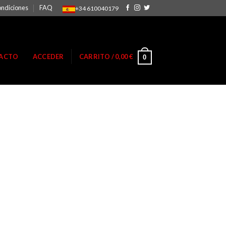
ondiciones
FAQ
+34 610040179
ACTO
ACCEDER
CARRITO /
0,00
€
0