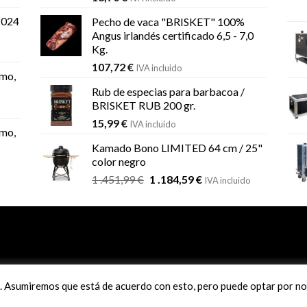
2024
Pecho de vaca "BRISKET" 100%
Angus irlandés certificado 6,5 - 7,0
Kg.
107,72
€
IVA incluido
mo,
Rub de especias para barbacoa /
BRISKET RUB 200 gr.
15,99
€
IVA incluido
mo,
Kamado Bono LIMITED 64 cm / 25"
color negro
El
El
1 .451,99
€
1 .184,59
€
IVA incluido
precio
precio
original
actual
era:
es:
1
1
.451,99 €.
.184,59 €.
Pago seguro con sistema RED
a. Asumiremos que está de acuerdo con esto, pero puede optar por no 