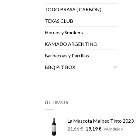
TODO BRASA ( CARBÓN)
TEXAS CLUB
Hornos y Smokers
KAMADO ARGENTINO
Barbacoas y Parrillas
BBQ PIT BOX
ÚLTIMOS
La Mascota Malbec Tinto 2023
El
El
21,66
€
19,19
€
IVA incluido
precio
precio