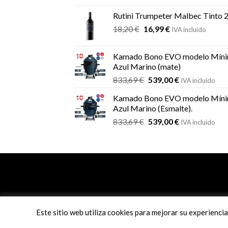
original
actual
Rutini Trumpeter Malbec Tinto 
era:
es:
El
El
18,20
€
16,99
€
21,66 €.
19,19 €.
IVA incluido
precio
precio
original
actual
Kamado Bono EVO modelo Míni
era:
es:
Azul Marino (mate)
18,20 €.
16,99 €.
El
El
833,69
€
539,00
€
IVA incluido
precio
precio
Kamado Bono EVO modelo Míni
original
actual
Azul Marino (Esmalte).
era:
es:
El
El
833,69
€
539,00
€
833,69 €.
539,00 €.
IVA incluido
precio
precio
original
actual
era:
es:
833,69 €.
539,00 €.
info@comanderbbq.com
Este sitio web utiliza cookies para mejorar su experienci