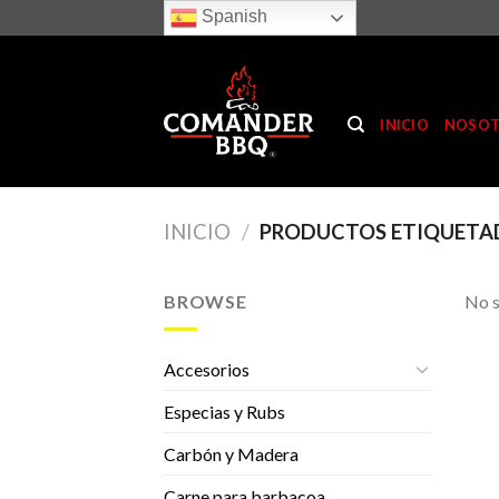
Skip
Spanish
to
content
INICIO
NOSO
INICIO
/
PRODUCTOS ETIQUETA
BROWSE
No s
Accesorios
Especias y Rubs
Carbón y Madera
Carne para barbacoa