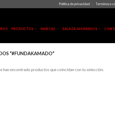
Política de privacidad
Terminos y c
TROS
PRODUCTOS
MARCAS
SALA DE AHUMADOS
CONT
DOS “#FUNDAKAMADO”
e han encontrado productos que coincidan con tu selección.