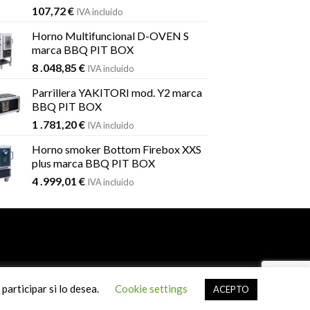
107,72
€
IVA incluido
Horno Multifuncional D-OVEN S
marca BBQ PIT BOX
8 .048,85
€
IVA incluido
Parrillera YAKITORI mod. Y2 marca
BBQ PIT BOX
1 .781,20
€
IVA incluido
Horno smoker Bottom Firebox XXS
plus marca BBQ PIT BOX
4 .999,01
€
IVA incluido
SYS
participar si lo desea.
Cookie settings
ACEPTO