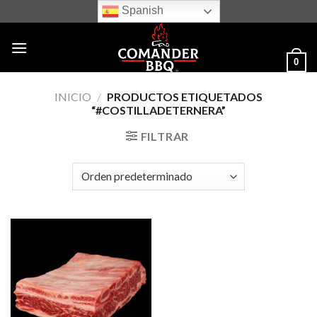
Skip
Spanish
to
content
0
INICIO
/
PRODUCTOS ETIQUETADOS
“#COSTILLADETERNERA”
FILTRAR