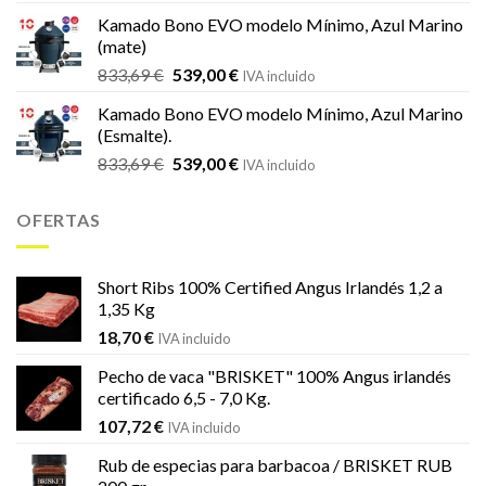
original
actual
Kamado Bono EVO modelo Mínimo, Azul Marino
era:
es:
(mate)
18,20 €.
16,99 €.
El
El
833,69
€
539,00
€
IVA incluido
precio
precio
Kamado Bono EVO modelo Mínimo, Azul Marino
original
actual
(Esmalte).
era:
es:
El
El
833,69
€
539,00
€
833,69 €.
539,00 €.
IVA incluido
precio
precio
original
actual
OFERTAS
era:
es:
833,69 €.
539,00 €.
Short Ribs 100% Certified Angus Irlandés 1,2 a
1,35 Kg
18,70
€
IVA incluido
Pecho de vaca "BRISKET" 100% Angus irlandés
certificado 6,5 - 7,0 Kg.
107,72
€
IVA incluido
Rub de especias para barbacoa / BRISKET RUB