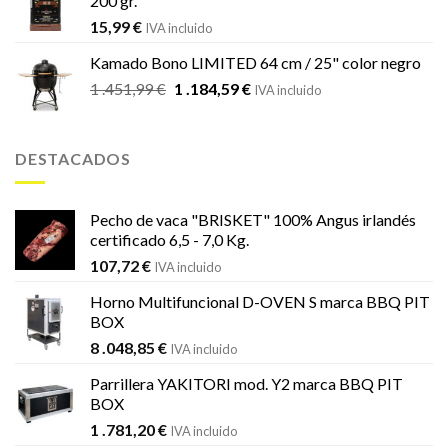
200 gr.
15,99
€
IVA incluido
Kamado Bono LIMITED 64 cm / 25" color negro
El
El
1 .451,99
€
1 .184,59
€
IVA incluido
precio
precio
original
actual
era:
es:
DESTACADOS
1
1
.451,99 €.
.184,59 €.
Pecho de vaca "BRISKET" 100% Angus irlandés
certificado 6,5 - 7,0 Kg.
107,72
€
IVA incluido
Horno Multifuncional D-OVEN S marca BBQ PIT
BOX
8 .048,85
€
IVA incluido
Parrillera YAKITORI mod. Y2 marca BBQ PIT
BOX
1 .781,20
€
IVA incluido