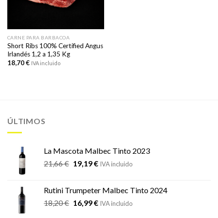
CARNE PARA BARBACOA
Short Ribs 100% Certified Angus
Irlandés 1,2 a 1,35 Kg
18,70
€
IVA incluido
ÚLTIMOS
La Mascota Malbec Tinto 2023
El
El
21,66
€
19,19
€
IVA incluido
precio
precio
original
actual
Rutini Trumpeter Malbec Tinto 2024
era:
es:
El
El
18,20
€
16,99
€
21,66 €.
19,19 €.
IVA incluido
precio
precio