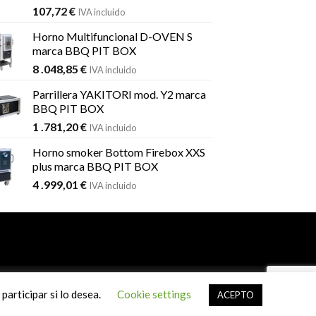
107,72
€
IVA incluido
Horno Multifuncional D-OVEN S
marca BBQ PIT BOX
8 .048,85
€
IVA incluido
Parrillera YAKITORI mod. Y2 marca
BBQ PIT BOX
1 .781,20
€
IVA incluido
Horno smoker Bottom Firebox XXS
plus marca BBQ PIT BOX
4 .999,01
€
IVA incluido
SYS
participar si lo desea.
Cookie settings
ACEPTO