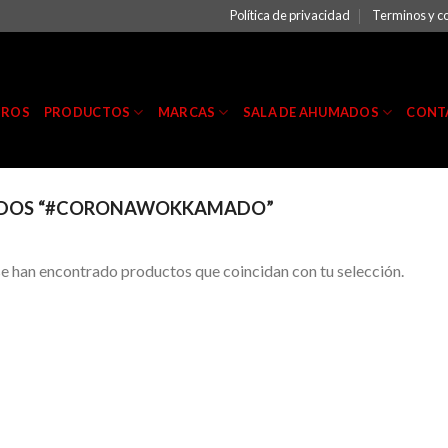
Política de privacidad
Terminos y c
TROS
PRODUCTOS
MARCAS
SALA DE AHUMADOS
CONT
ADOS “#CORONAWOKKAMADO”
e han encontrado productos que coincidan con tu selección.