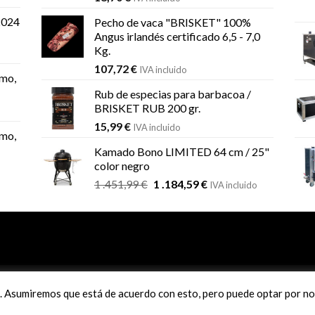
2024
Pecho de vaca "BRISKET" 100%
Angus irlandés certificado 6,5 - 7,0
Kg.
107,72
€
IVA incluido
mo,
Rub de especias para barbacoa /
BRISKET RUB 200 gr.
15,99
€
IVA incluido
mo,
Kamado Bono LIMITED 64 cm / 25"
color negro
El
El
1 .451,99
€
1 .184,59
€
IVA incluido
precio
precio
original
actual
era:
es:
1
1
.451,99 €.
.184,59 €.
Pago seguro con sistema RED
a. Asumiremos que está de acuerdo con esto, pero puede optar por no 