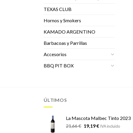
TEXAS CLUB
Hornos y Smokers
KAMADO ARGENTINO
Barbacoas y Parrillas
Accesorios
BBQ PIT BOX
ÚLTIMOS
La Mascota Malbec Tinto 2023
El
El
21,66
€
19,19
€
IVA incluido
precio
precio