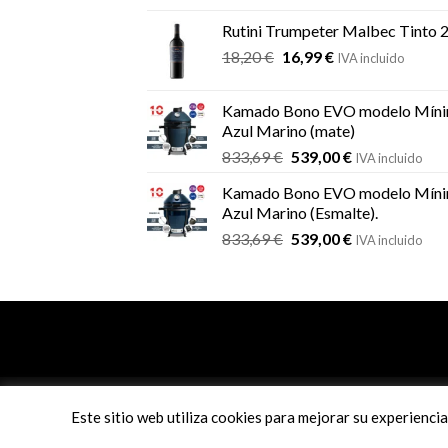
original
actual
Rutini Trumpeter Malbec Tinto 
era:
es:
El
El
18,20
€
16,99
€
21,66 €.
19,19 €.
IVA incluido
precio
precio
original
actual
Kamado Bono EVO modelo Míni
era:
es:
Azul Marino (mate)
18,20 €.
16,99 €.
El
El
833,69
€
539,00
€
IVA incluido
precio
precio
Kamado Bono EVO modelo Míni
original
actual
Azul Marino (Esmalte).
era:
es:
El
El
833,69
€
539,00
€
833,69 €.
539,00 €.
IVA incluido
precio
precio
original
actual
era:
es:
833,69 €.
539,00 €.
info@comanderbbq.com
Este sitio web utiliza cookies para mejorar su experienci