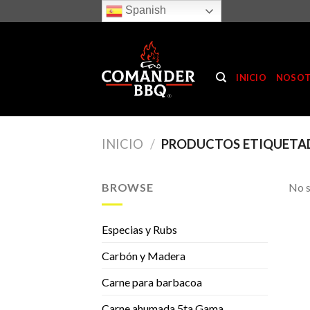
Skip
Spanish
to
content
INICIO
NOSO
INICIO
/
PRODUCTOS ETIQUET
BROWSE
No s
Especias y Rubs
Carbón y Madera
Carne para barbacoa
Carne ahumada 5ta Gama