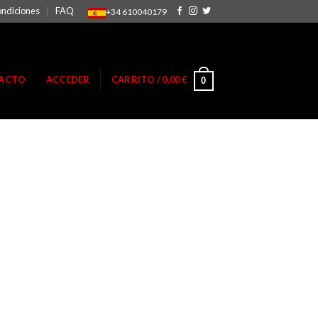
ondiciones
FAQ
+34 610040179
ACTO
ACCEDER
CARRITO /
0,00
€
0