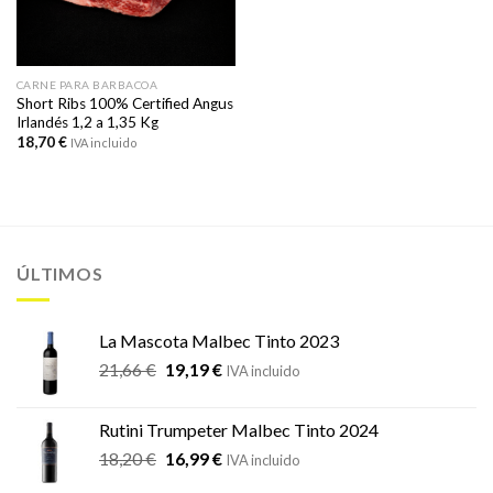
CARNE PARA BARBACOA
Short Ribs 100% Certified Angus
Irlandés 1,2 a 1,35 Kg
18,70
€
IVA incluido
ÚLTIMOS
La Mascota Malbec Tinto 2023
El
El
21,66
€
19,19
€
IVA incluido
precio
precio
original
actual
Rutini Trumpeter Malbec Tinto 2024
era:
es:
El
El
18,20
€
16,99
€
21,66 €.
19,19 €.
IVA incluido
precio
precio