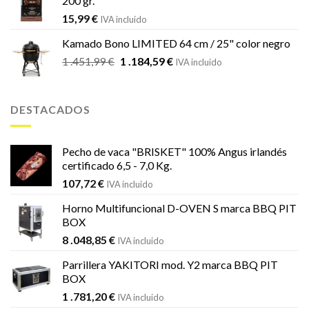
200 gr.
15,99
€
IVA incluido
Kamado Bono LIMITED 64 cm / 25" color negro
El
El
1 .451,99
€
1 .184,59
€
IVA incluido
precio
precio
original
actual
era:
es:
DESTACADOS
1
1
.451,99 €.
.184,59 €.
Pecho de vaca "BRISKET" 100% Angus irlandés
certificado 6,5 - 7,0 Kg.
107,72
€
IVA incluido
Horno Multifuncional D-OVEN S marca BBQ PIT
BOX
8 .048,85
€
IVA incluido
Parrillera YAKITORI mod. Y2 marca BBQ PIT
BOX
1 .781,20
€
IVA incluido