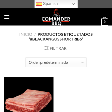
Skip
Spanish
to
content
0
INICIO
/
PRODUCTOS ETIQUETADOS
“#BLACKANGUSSHORTRIBS”
FILTRAR