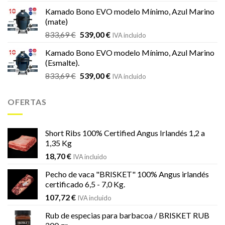
original
actual
Kamado Bono EVO modelo Mínimo, Azul Marino
era:
es:
(mate)
18,20 €.
16,99 €.
El
El
833,69
€
539,00
€
IVA incluido
precio
precio
Kamado Bono EVO modelo Mínimo, Azul Marino
original
actual
(Esmalte).
era:
es:
El
El
833,69
€
539,00
€
833,69 €.
539,00 €.
IVA incluido
precio
precio
original
actual
OFERTAS
era:
es:
833,69 €.
539,00 €.
Short Ribs 100% Certified Angus Irlandés 1,2 a
1,35 Kg
18,70
€
IVA incluido
Pecho de vaca "BRISKET" 100% Angus irlandés
certificado 6,5 - 7,0 Kg.
107,72
€
IVA incluido
Rub de especias para barbacoa / BRISKET RUB