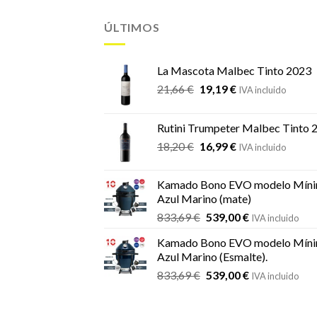
ÚLTIMOS
La Mascota Malbec Tinto 2023
El
El
21,66
€
19,19
€
IVA incluido
precio
precio
original
actual
Rutini Trumpeter Malbec Tinto 
era:
es:
El
El
18,20
€
16,99
€
21,66 €.
19,19 €.
IVA incluido
precio
precio
original
actual
Kamado Bono EVO modelo Míni
era:
es:
Azul Marino (mate)
18,20 €.
16,99 €.
El
El
833,69
€
539,00
€
IVA incluido
precio
precio
Kamado Bono EVO modelo Míni
original
actual
Azul Marino (Esmalte).
era:
es:
El
El
833,69
€
539,00
€
833,69 €.
539,00 €.
IVA incluido
precio
precio
original
actual