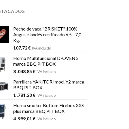
STACADOS
Pecho de vaca "BRISKET" 100%
Angus irlandés certificado 6,5 - 7,0
Kg.
107,72
€
IVA incluido
Horno Multifuncional D-OVEN S
marca BBQ PIT BOX
8 .048,85
€
IVA incluido
Parrillera YAKITORI mod. Y2 marca
BBQ PIT BOX
1 .781,20
€
IVA incluido
Horno smoker Bottom Firebox XXS
plus marca BBQ PIT BOX
4 .999,01
€
IVA incluido