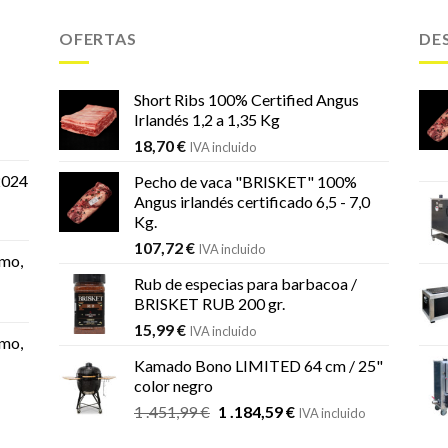
OFERTAS
DE
Short Ribs 100% Certified Angus
Irlandés 1,2 a 1,35 Kg
18,70
€
IVA incluido
2024
Pecho de vaca "BRISKET" 100%
Angus irlandés certificado 6,5 - 7,0
Kg.
107,72
€
IVA incluido
mo,
Rub de especias para barbacoa /
BRISKET RUB 200 gr.
15,99
€
IVA incluido
mo,
Kamado Bono LIMITED 64 cm / 25"
color negro
El
El
1 .451,99
€
1 .184,59
€
IVA incluido
precio
precio