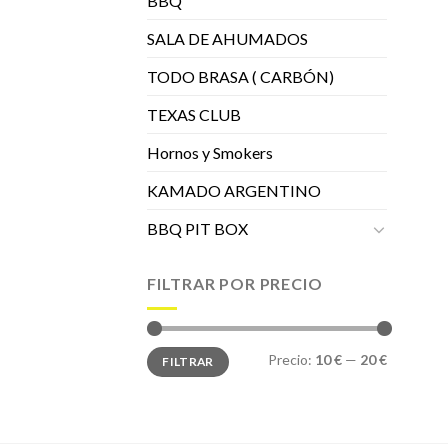
BBQ
SALA DE AHUMADOS
TODO BRASA ( CARBÓN)
TEXAS CLUB
Hornos y Smokers
KAMADO ARGENTINO
BBQ PIT BOX
FILTRAR POR PRECIO
Precio
Precio
Precio:
10 €
—
20 €
FILTRAR
mínimo
máximo