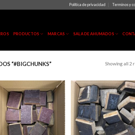
Política de privacidad
Terminos y c
TROS
PRODUCTOS
MARCAS
SALA DE AHUMADOS
CONT
Showing all 2 r
OS “#BIGCHUNKS”