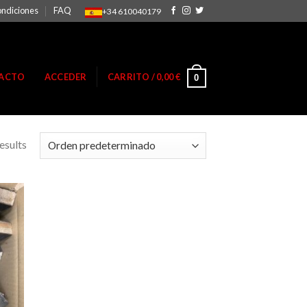
ondiciones
FAQ
+34 610040179
ACTO
ACCEDER
CARRITO /
0,00
€
0
esults