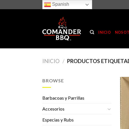
Skip
Spanish
to
content
INICIO
NOSO
INICIO
/
PRODUCTOS ETIQUETAD
BROWSE
Barbacoas y Parrillas
Accesorios
Especias y Rubs