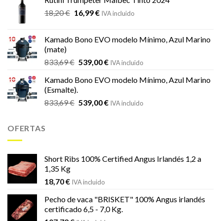
era:
es:
El
El
18,20
€
16,99
€
21,66 €.
19,19 €.
IVA incluido
precio
precio
original
actual
Kamado Bono EVO modelo Mínimo, Azul Marino
era:
es:
(mate)
18,20 €.
16,99 €.
El
El
833,69
€
539,00
€
IVA incluido
precio
precio
Kamado Bono EVO modelo Mínimo, Azul Marino
original
actual
(Esmalte).
era:
es:
El
El
833,69
€
539,00
€
833,69 €.
539,00 €.
IVA incluido
precio
precio
original
actual
OFERTAS
era:
es:
833,69 €.
539,00 €.
Short Ribs 100% Certified Angus Irlandés 1,2 a
1,35 Kg
18,70
€
IVA incluido
Pecho de vaca "BRISKET" 100% Angus irlandés
certificado 6,5 - 7,0 Kg.