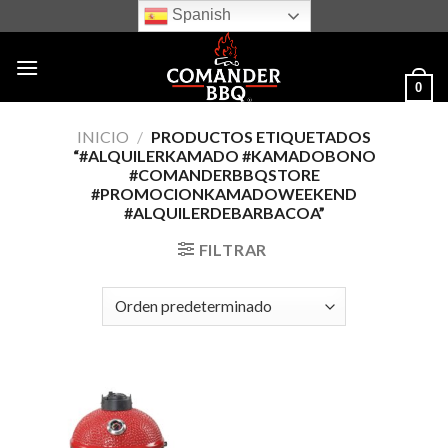
Skip
Spanish
to
content
0
INICIO
/
PRODUCTOS ETIQUETADOS
“#ALQUILERKAMADO #KAMADOBONO
#COMANDERBBQSTORE
#PROMOCIONKAMADOWEEKEND
#ALQUILERDEBARBACOA”
FILTRAR