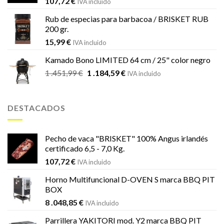
107,72
€
IVA incluido
Rub de especias para barbacoa / BRISKET RUB
200 gr.
15,99
€
IVA incluido
Kamado Bono LIMITED 64 cm / 25" color negro
El
El
1 .451,99
€
1 .184,59
€
IVA incluido
precio
precio
original
actual
era:
es:
DESTACADOS
1
1
.451,99 €.
.184,59 €.
Pecho de vaca "BRISKET" 100% Angus irlandés
certificado 6,5 - 7,0 Kg.
107,72
€
IVA incluido
Horno Multifuncional D-OVEN S marca BBQ PIT
BOX
8 .048,85
€
IVA incluido
Parrillera YAKITORI mod. Y2 marca BBQ PIT