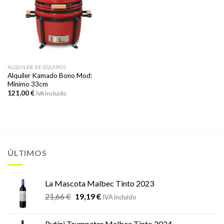
ALQUILER DE EQUIPOS
Alquiler Kamado Bono Mod:
Minimo 33cm
121,00
€
IVA incluido
ÚLTIMOS
La Mascota Malbec Tinto 2023
El
El
21,66
€
19,19
€
IVA incluido
precio
precio
original
actual
Rutini Trumpeter Malbec Tinto 2024