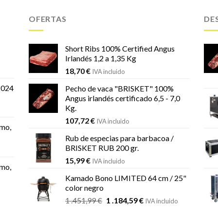
OFERTAS
DE
Short Ribs 100% Certified Angus
Irlandés 1,2 a 1,35 Kg
18,70
€
IVA incluido
2024
Pecho de vaca "BRISKET" 100%
Angus irlandés certificado 6,5 - 7,0
Kg.
107,72
€
IVA incluido
mo,
Rub de especias para barbacoa /
BRISKET RUB 200 gr.
15,99
€
IVA incluido
mo,
Kamado Bono LIMITED 64 cm / 25"
color negro
El
El
1 .451,99
€
1 .184,59
€
IVA incluido
precio
precio