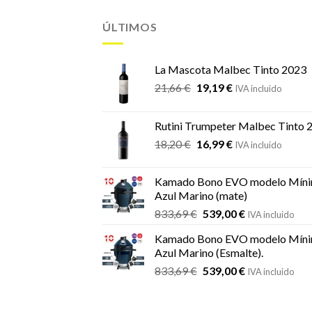
ÚLTIMOS
La Mascota Malbec Tinto 2023
El
El
21,66
€
19,19
€
IVA incluido
precio
precio
original
actual
Rutini Trumpeter Malbec Tinto 
era:
es:
El
El
18,20
€
16,99
€
21,66 €.
19,19 €.
IVA incluido
precio
precio
original
actual
Kamado Bono EVO modelo Míni
era:
es:
Azul Marino (mate)
18,20 €.
16,99 €.
El
El
833,69
€
539,00
€
IVA incluido
precio
precio
Kamado Bono EVO modelo Míni
original
actual
Azul Marino (Esmalte).
era:
es:
El
El
833,69
€
539,00
€
833,69 €.
539,00 €.
IVA incluido
precio
precio
original
actual