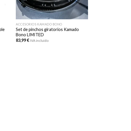
ACCESORIOS KAMADO BONO
ble
Set de pinchos giratorios Kamado
Bono LIMITED
83,99
€
IVA incluido