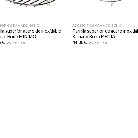
SORIOS KAMADO BONO
ACCESORIOS KAMADO BONO
lla superior acero de inoxidable
Parrilla superior de acero inoxida
ado Bono MÍNIMO
Kamado Bono MEDIA
2
€
44,00
€
IVA incluido
IVA incluido