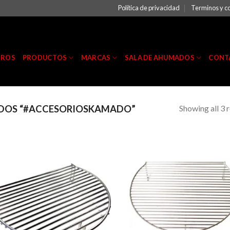
Política de privacidad
Terminos y c
TROS
PRODUCTOS
MARCAS
SALA DE AHUMADOS
CONT
Showing all 3 r
DOS “#ACCESORIOSKAMADO”