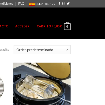
ondiciones
FAQ
+34 610040179
ACTO
ACCEDER
CARRITO /
0,00
€
0
esults