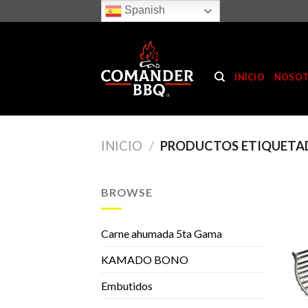
Skip
Spanish
to
content
INICIO
NOSO
INICIO
/
PRODUCTOS ETIQUETA
BROWSE
Carne ahumada 5ta Gama
KAMADO BONO
Embutidos