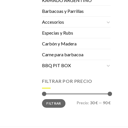
KAMADO ARGENTINO
Barbacoas y Parrillas
Accesorios
Especias y Rubs
Carbón y Madera
Carne para barbacoa
BBQ PIT BOX
FILTRAR POR PRECIO
Precio
Precio
Precio:
30 €
—
90 €
FILTRAR
mínimo
máximo