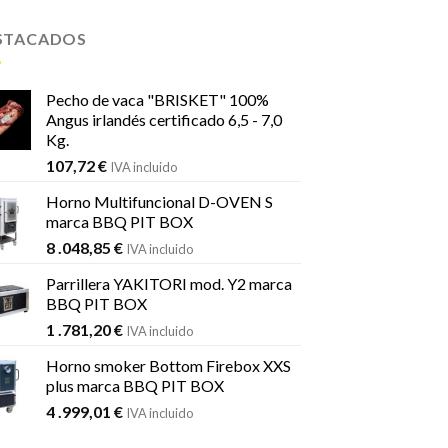
STACADOS
Pecho de vaca "BRISKET" 100%
Angus irlandés certificado 6,5 - 7,0
Kg.
107,72
€
IVA incluido
Horno Multifuncional D-OVEN S
marca BBQ PIT BOX
8 .048,85
€
IVA incluido
Parrillera YAKITORI mod. Y2 marca
BBQ PIT BOX
1 .781,20
€
IVA incluido
Horno smoker Bottom Firebox XXS
plus marca BBQ PIT BOX
4 .999,01
€
IVA incluido