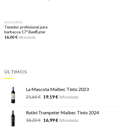
ACCESORIOS
Tenedor profesional para
barbacoa 17″ BeefEater
16,00
€
IVA incluido
ÚLTIMOS
La Mascota Malbec Tinto 2023
El
El
21,66
€
19,19
€
IVA incluido
precio
precio
original
actual
Rutini Trumpeter Malbec Tinto 2024
era:
es:
El
El
18,20
€
16,99
€
21,66 €.
19,19 €.
IVA incluido
precio
precio