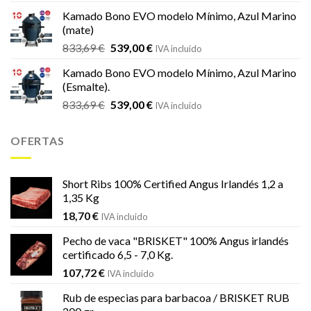
original
actual
Kamado Bono EVO modelo Mínimo, Azul Marino
era:
es:
(mate)
18,20 €.
16,99 €.
El
El
833,69
€
539,00
€
IVA incluido
precio
precio
Kamado Bono EVO modelo Mínimo, Azul Marino
original
actual
(Esmalte).
era:
es:
El
El
833,69
€
539,00
€
833,69 €.
539,00 €.
IVA incluido
precio
precio
original
actual
OFERTAS
era:
es:
833,69 €.
539,00 €.
Short Ribs 100% Certified Angus Irlandés 1,2 a
1,35 Kg
18,70
€
IVA incluido
Pecho de vaca "BRISKET" 100% Angus irlandés
certificado 6,5 - 7,0 Kg.
107,72
€
IVA incluido
Rub de especias para barbacoa / BRISKET RUB