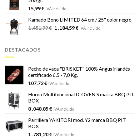
200 gr.
15,99
€
IVA incluido
Kamado Bono LIMITED 64 cm / 25" color negro
El
El
1 .451,99
€
1 .184,59
€
IVA incluido
precio
precio
original
actual
era:
es:
DESTACADOS
1
1
.451,99 €.
.184,59 €.
Pecho de vaca "BRISKET" 100% Angus irlandés
certificado 6,5 - 7,0 Kg.
107,72
€
IVA incluido
Horno Multifuncional D-OVEN S marca BBQ PIT
BOX
8 .048,85
€
IVA incluido
Parrillera YAKITORI mod. Y2 marca BBQ PIT
BOX
1 .781,20
€
IVA incluido