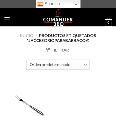
Skip
Spanish
to
content
0
INICIO
/
PRODUCTOS ETIQUETADOS
“#ACCESORIOPARABARBACOA”
FILTRAR