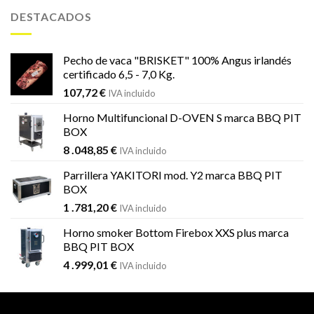
era:
es:
DESTACADOS
1
1
.451,99 €.
.184,59 €.
Pecho de vaca "BRISKET" 100% Angus irlandés
certificado 6,5 - 7,0 Kg.
107,72
€
IVA incluido
Horno Multifuncional D-OVEN S marca BBQ PIT
BOX
8 .048,85
€
IVA incluido
Parrillera YAKITORI mod. Y2 marca BBQ PIT
BOX
1 .781,20
€
IVA incluido
Horno smoker Bottom Firebox XXS plus marca
BBQ PIT BOX
4 .999,01
€
IVA incluido