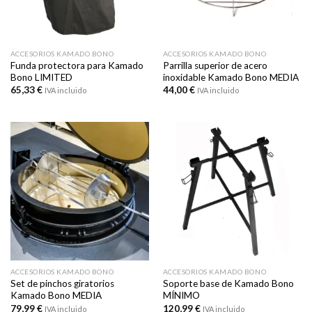
ACCESORIOS KAMADO BONO
ACCESORIOS KAMADO BONO
Funda protectora para Kamado
Parrilla superior de acero
Bono LIMITED
inoxidable Kamado Bono MEDIA
65,33
€
44,00
€
IVA incluido
IVA incluido
ACCESORIOS KAMADO BONO
ACCESORIOS KAMADO BONO
Set de pinchos giratorios
Soporte base de Kamado Bono
Kamado Bono MEDIA
MÍNIMO
79,99
€
120,99
€
IVA incluido
IVA incluido