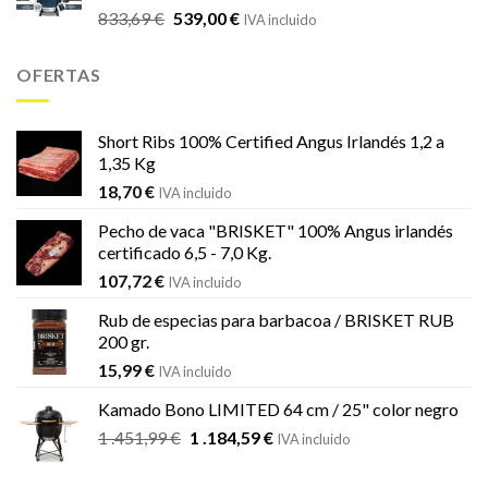
El
El
833,69
€
539,00
€
833,69 €.
539,00 €.
IVA incluido
precio
precio
original
actual
OFERTAS
era:
es:
833,69 €.
539,00 €.
Short Ribs 100% Certified Angus Irlandés 1,2 a
1,35 Kg
18,70
€
IVA incluido
Pecho de vaca "BRISKET" 100% Angus irlandés
certificado 6,5 - 7,0 Kg.
107,72
€
IVA incluido
Rub de especias para barbacoa / BRISKET RUB
200 gr.
15,99
€
IVA incluido
Kamado Bono LIMITED 64 cm / 25" color negro
El
El
1 .451,99
€
1 .184,59
€
IVA incluido
precio
precio
original
actual