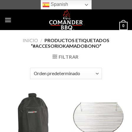
Skip
Spanish
to
content
0
INICIO
/
PRODUCTOS ETIQUETADOS
“#ACCESORIOKAMADOBONO”
FILTRAR