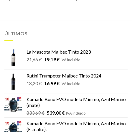
ÚLTIMOS
La Mascota Malbec Tinto 2023
El
El
21,66
€
19,19
€
IVA incluido
precio
precio
original
actual
Rutini Trumpeter Malbec Tinto 2024
era:
es:
El
El
18,20
€
16,99
€
21,66 €.
19,19 €.
IVA incluido
precio
precio
original
actual
Kamado Bono EVO modelo Mínimo, Azul Marino
era:
es:
(mate)
18,20 €.
16,99 €.
El
El
833,69
€
539,00
€
IVA incluido
precio
precio
Kamado Bono EVO modelo Mínimo, Azul Marino
original
actual
(Esmalte).
era:
es: