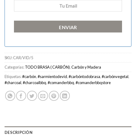
ENVIAR
SKU:
CAR/VID/5
Categorías:
TODO BRASA ( CARBÓN)
,
Carbón y Madera
Etiquetas:
#carbón
,
#sarmientodevid
,
#carbóntodobrasa
,
#carbónvegetal
,
#charcoal
,
#charcoalbbq
,
#comanderbbq
,
#comanderbbqstore
DESCRIPCIÓN