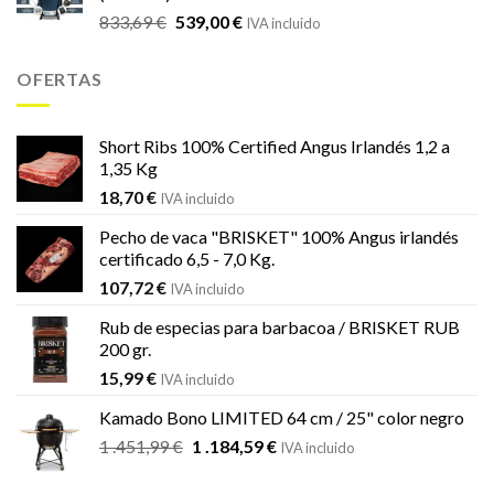
El
El
833,69
€
539,00
€
833,69 €.
539,00 €.
IVA incluido
precio
precio
original
actual
OFERTAS
era:
es:
833,69 €.
539,00 €.
Short Ribs 100% Certified Angus Irlandés 1,2 a
1,35 Kg
18,70
€
IVA incluido
Pecho de vaca "BRISKET" 100% Angus irlandés
certificado 6,5 - 7,0 Kg.
107,72
€
IVA incluido
Rub de especias para barbacoa / BRISKET RUB
200 gr.
15,99
€
IVA incluido
Kamado Bono LIMITED 64 cm / 25" color negro
El
El
1 .451,99
€
1 .184,59
€
IVA incluido
precio
precio
original
actual