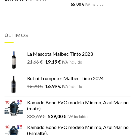
65,00
€
IVA incluido
ÚLTIMOS
La Mascota Malbec Tinto 2023
El
El
21,66
€
19,19
€
IVA incluido
precio
precio
original
actual
Rutini Trumpeter Malbec Tinto 2024
era:
es:
El
El
18,20
€
16,99
€
21,66 €.
19,19 €.
IVA incluido
precio
precio
original
actual
Kamado Bono EVO modelo Mínimo, Azul Marino
era:
es:
(mate)
18,20 €.
16,99 €.
El
El
833,69
€
539,00
€
IVA incluido
precio
precio
Kamado Bono EVO modelo Mínimo, Azul Marino
original
actual
(Esmalte).
era:
es: