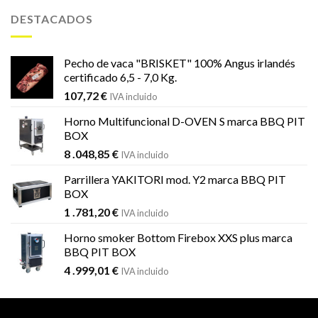
era:
es:
DESTACADOS
1
1
.451,99 €.
.184,59 €.
Pecho de vaca "BRISKET" 100% Angus irlandés
certificado 6,5 - 7,0 Kg.
107,72
€
IVA incluido
Horno Multifuncional D-OVEN S marca BBQ PIT
BOX
8 .048,85
€
IVA incluido
Parrillera YAKITORI mod. Y2 marca BBQ PIT
BOX
1 .781,20
€
IVA incluido
Horno smoker Bottom Firebox XXS plus marca
BBQ PIT BOX
4 .999,01
€
IVA incluido