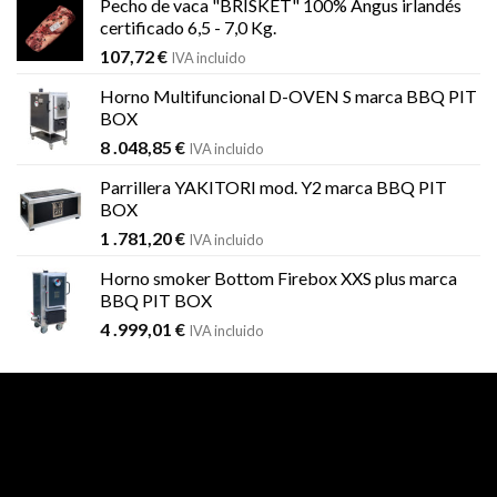
Pecho de vaca "BRISKET" 100% Angus irlandés
certificado 6,5 - 7,0 Kg.
107,72
€
IVA incluido
Horno Multifuncional D-OVEN S marca BBQ PIT
BOX
8 .048,85
€
IVA incluido
Parrillera YAKITORI mod. Y2 marca BBQ PIT
BOX
1 .781,20
€
IVA incluido
Horno smoker Bottom Firebox XXS plus marca
BBQ PIT BOX
4 .999,01
€
IVA incluido