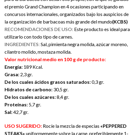
el premio Grand Champion en 4 ocasiones participando en
concursos internacionales, organizados bajo los auspicios de
la organización de barbacoas más grande del mundo
(KCBS)
RECOMENDACIONES DE USO:
Este producto es ideal para
utilizarlo con todo tipo de carnes.
INGREDIENTES
:
Sal, pimienta negra molida, azúcar moreno,
cilantro molido, mostaza molida.
Valor nutricional medio en 100 g de producto:
Energía:
189 Kcal.
Grasa:
2,3 gr.
De los cuales ácidos grasos saturados:
0,3 gr.
Hidratos de carbono:
30,5 gr.
De los cuales azúcares:
8,4 gr.
Proteínas:
5,7 gr.
Sal:
42,7 gr.
USO SUGERIDO:
Rocíe la mezcla de especias
«PEPPERED
STEAKS»
uniformemente sobre la carne, preferiblemente 1-