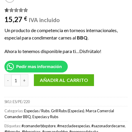
Valorado
1
15,27
€
IVA incluido
con
5.00
de 5 en
Un producto de competencia en torneos internacionales,
base a
valoración
especial para condimentar carnes al
BBQ
.
de un
cliente
Ahora lo tenemos disponible para ti…Disfrútalo!
Pedir mas información
Rub Sazonador carne de vaca / PEPPERED STEAKS 220 gr. cantid
AÑADIR AL CARRITO
SKU:
ES/PE/220
Categorías:
Especias / Rubs
,
Grill Rubs (Especias)
,
Marca Comercial
Comander BBQ
,
Especias y Rubs
Etiquetas:
#comanderbbqstore
,
#mezcladeespecias
,
#sazonadordecarne
,
#bbqrubs
,
#bbqspices
,
#comanderbbq
,
#pepperedsteaks
,