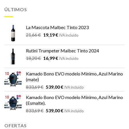
ÚLTIMOS
La Mascota Malbec Tinto 2023
El
El
21,66
€
19,19
€
IVA incluido
precio
precio
original
actual
Rutini Trumpeter Malbec Tinto 2024
era:
es:
El
El
18,20
€
16,99
€
21,66 €.
19,19 €.
IVA incluido
precio
precio
original
actual
Kamado Bono EVO modelo Mínimo, Azul Marino
era:
es:
(mate)
18,20 €.
16,99 €.
El
El
833,69
€
539,00
€
IVA incluido
precio
precio
Kamado Bono EVO modelo Mínimo, Azul Marino
original
actual
(Esmalte).
era:
es:
El
El
833,69
€
539,00
€
833,69 €.
539,00 €.
IVA incluido
precio
precio
original
actual
OFERTAS
era:
es: