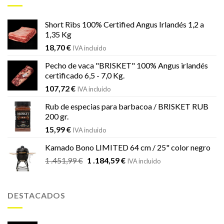
833,69 €.
539,00 €.
Short Ribs 100% Certified Angus Irlandés 1,2 a
1,35 Kg
18,70
€
IVA incluido
Pecho de vaca "BRISKET" 100% Angus irlandés
certificado 6,5 - 7,0 Kg.
107,72
€
IVA incluido
Rub de especias para barbacoa / BRISKET RUB
200 gr.
15,99
€
IVA incluido
Kamado Bono LIMITED 64 cm / 25" color negro
El
El
1 .451,99
€
1 .184,59
€
IVA incluido
precio
precio
original
actual
era:
es:
DESTACADOS
1
1
.451,99 €.
.184,59 €.