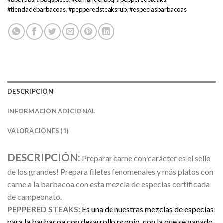
#tiendadebarbacoas
,
#pepperedsteaksrub
,
#especiasbarbacoas
DESCRIPCIÓN
INFORMACIÓN ADICIONAL
VALORACIONES (1)
DESCRIPCIÓN:
Preparar carne con carácter es el sello
de los grandes! Prepara filetes fenomenales y más platos con
carne a la barbacoa con esta mezcla de especias certificada
de campeonato.
PEPPERED STEAKS:
Es una de nuestras mezclas de especias
para la barbacoa con desarrollo propio, con la que se ganado