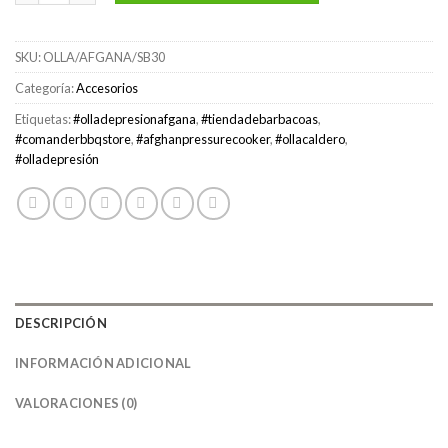
SKU:
OLLA/AFGANA/SB30
Categoría:
Accesorios
Etiquetas:
#olladepresionafgana
,
#tiendadebarbacoas
,
#comanderbbqstore
,
#afghanpressurecooker
,
#ollacaldero
,
#olladepresión
DESCRIPCIÓN
INFORMACIÓN ADICIONAL
VALORACIONES (0)