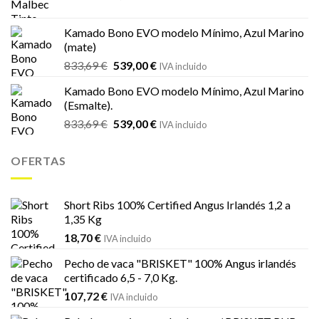
precio
precio
original
actual
Kamado Bono EVO modelo Mínimo, Azul Marino
era:
es:
(mate)
18,20 €.
16,99 €.
El
El
833,69
€
539,00
€
IVA incluido
precio
precio
Kamado Bono EVO modelo Mínimo, Azul Marino
original
actual
(Esmalte).
era:
es:
El
El
833,69
€
539,00
€
833,69 €.
539,00 €.
IVA incluido
precio
precio
original
actual
OFERTAS
era:
es:
833,69 €.
539,00 €.
Short Ribs 100% Certified Angus Irlandés 1,2 a
1,35 Kg
18,70
€
IVA incluido
Pecho de vaca "BRISKET" 100% Angus irlandés
certificado 6,5 - 7,0 Kg.
107,72
€
IVA incluido