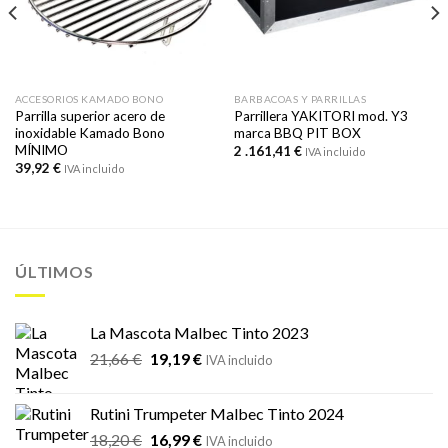
ACCESORIOS KAMADO BONO
BARBACOAS Y PARRILLAS
Parrilla superior acero de
Parrillera YAKITORI mod. Y3
inoxidable Kamado Bono
marca BBQ PIT BOX
MÍNIMO
2 .161,41
€
IVA incluido
39,92
€
IVA incluido
ÚLTIMOS
La Mascota Malbec Tinto 2023
El
El
21,66
€
19,19
€
IVA incluido
precio
precio
original
actual
Rutini Trumpeter Malbec Tinto 2024
era:
es:
El
El
18,20
€
16,99
€
21,66 €.
19,19 €.
IVA incluido