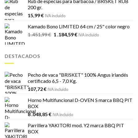
Rub de especias para barbacoa / BRISKET RUB
200 gr.
15,99
€
IVA incluido
Kamado Bono LIMITED 64 cm / 25" color negro
El
El
1 .451,99
€
1 .184,59
€
IVA incluido
precio
precio
original
actual
era:
es:
DESTACADOS
1
1
.451,99 €.
.184,59 €.
Pecho de vaca "BRISKET" 100% Angus irlandés
certificado 6,5 - 7,0 Kg.
107,72
€
IVA incluido
Horno Multifuncional D-OVEN S marca BBQ PIT
BOX
8 .048,85
€
IVA incluido
Parrillera YAKITORI mod. Y2 marca BBQ PIT
BOX