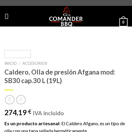
Skip
to
content
0
INICIO
/
ACCESORIOS
Caldero, Olla de presión Afgana mod:
SB30 cap.30 L (19L)
274,19
€
IVA incluido
Es un producto artesanal:
El Caldero Afgano, es un tipo de
olla con una tapa sellada herméticamente.