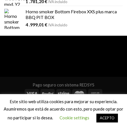
1 .781,20
€
IVA incluido
Horno smoker Bottom Firebox XXS plus marca
BBQ PIT BOX
4 .999,01
€
IVA incluido
Pago seguro con sistema REDSYS
Este sitio web utiliza cookies para mejorar su experiencia.
info@comanderbbq.com
Asumiremos que está de acuerdo con esto, pero puede optar por
no participar si lo desea.
Cookie settings
ACEPTO