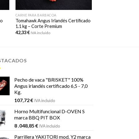
CARNE PARA BARBACOA
do
Tomahawk Angus Irlandés Certificado
1.1 kg – Corte Premium
42,33
€
IVA incluido
STACADOS
Pecho de vaca "BRISKET" 100%
Angus irlandés certificado 6,5 - 7,0
Kg.
107,72
€
IVA incluido
Horno Multifuncional D-OVEN S
marca BBQ PIT BOX
8 .048,85
€
IVA incluido
Parrillera YAKITORI mod. Y2 marca