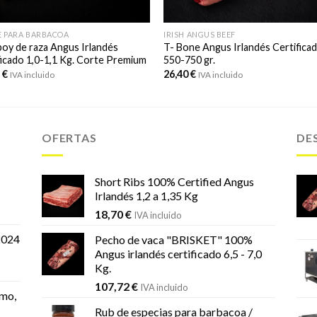
 PARA BARBACOA
IRISH ANGUS BEEF
y de raza Angus Irlandés
T- Bone Angus Irlandés Certifica
ficado 1,0-1,1 Kg. Corte Premium
550-750 gr.
3
€
26,40
€
IVA incluido
IVA incluido
OFERTAS
DE
Short Ribs 100% Certified Angus
Irlandés 1,2 a 1,35 Kg
18,70
€
IVA incluido
2024
Pecho de vaca "BRISKET" 100%
Angus irlandés certificado 6,5 - 7,0
Kg.
107,72
€
IVA incluido
mo,
Rub de especias para barbacoa /