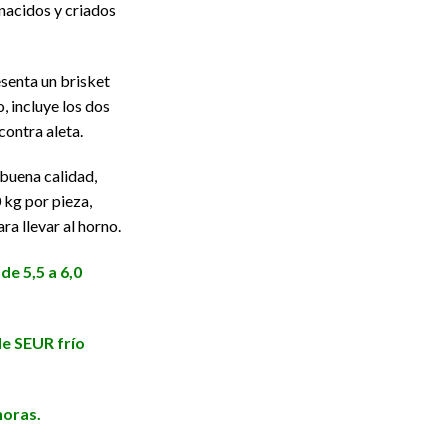
nacidos y criados
senta un brisket
, incluye los dos
 contra aleta.
buena calidad,
 kg por pieza,
ra llevar al horno.
e 5,5 a 6,0
e SEUR frío
horas.