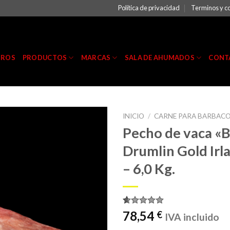
Política de privacidad
Terminos y c
TROS
PRODUCTOS
MARCAS
SALA DE AHUMADOS
CONT
INICIO
/
CARNE PARA BARBAC
Pecho de vaca «B
Drumlin Gold Irl
– 6,0 Kg.
Valorado
1
78,54
€
IVA incluido
con
5.00
de 5 en