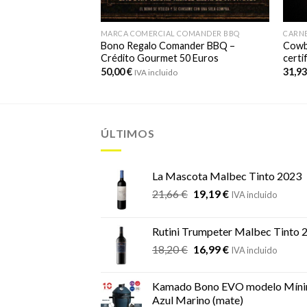
OA
MARCA COMERCIAL COMANDER BBQ
CARNE
arca Da Genaro 450
Bono Regalo Comander BBQ –
Cowbo
Crédito Gourmet 50 Euros
certi
50,00
€
31,9
IVA incluido
ÚLTIMOS
La Mascota Malbec Tinto 2023
El
El
21,66
€
19,19
€
IVA incluido
precio
precio
original
actual
Rutini Trumpeter Malbec Tinto 
era:
es:
El
El
18,20
€
16,99
€
21,66 €.
19,19 €.
IVA incluido
precio
precio
original
actual
Kamado Bono EVO modelo Míni
era:
es:
Azul Marino (mate)
18,20 €.
16,99 €.