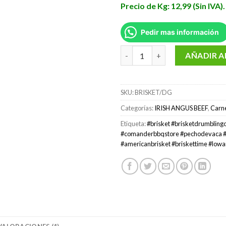
Precio de Kg: 12,99 (Sin IVA).
Pedir mas información
Pecho de vaca "Brisket" Drumlin
AÑADIR A
SKU:
BRISKET/DG
Categorías:
IRISH ANGUS BEEF
,
Carn
Etiqueta:
#brisket #brisketdrumbling
#comanderbbqstore #pechodevaca #
#americanbrisket #briskettime #low