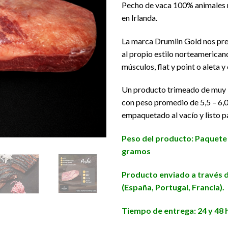
Pecho de vaca 100% animales 
base a
valoración
en Irlanda.
de un
cliente
La marca Drumlin Gold nos pre
al propio estilo norteamericano
músculos, flat y point o aleta y
Un producto trimeado de muy 
con peso promedio de 5,5 – 6,0
empaquetado al vacío y listo pa
Peso del producto: Paquete d
gramos
Producto enviado a través d
(España, Portugal, Francia).
Tiempo de entrega: 24 y 48 