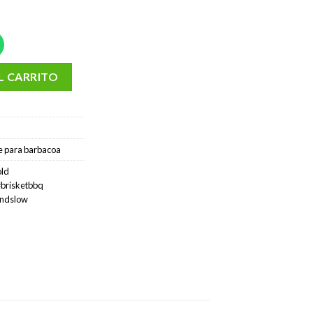
 Gold Irlandés 5,5 - 6,0 Kg. cantidad
L CARRITO
e para barbacoa
old
brisketbbq
andslow