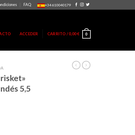
ondiciones
FAQ
+34 610040179
ACTO
ACCEDER
CARRITO /
0,00
€
0
OA
risket»
andés 5,5