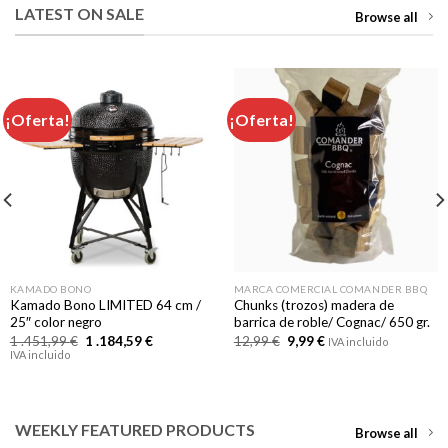
LATEST ON SALE
Browse all
¡Oferta!
¡Oferta!
KAMADO BONO
MARCA COMERCIAL COMANDER BBQ
Kamado Bono LIMITED 64 cm /
Chunks (trozos) madera de
25″ color negro
barrica de roble/ Cognac/ 650 gr.
El
El
El
El
1 .451,99
€
1 .184,59
€
12,99
€
9,99
€
IVA incluido
precio
precio
precio
precio
IVA incluido
original
actual
original
actual
era:
es:
era:
es:
1
1
12,99 €.
9,99 €.
.451,99 €.
.184,59 €.
WEEKLY FEATURED PRODUCTS
Browse all