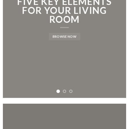
IVE KEY ELEMENTS
L
OR YOUR LIVING
NEW
ROOM
BROWSE NOW