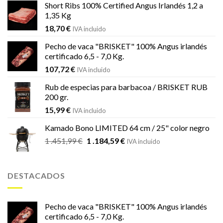
Short Ribs 100% Certified Angus Irlandés 1,2 a
1,35 Kg
18,70
€
IVA incluido
Pecho de vaca "BRISKET" 100% Angus irlandés
certificado 6,5 - 7,0 Kg.
107,72
€
IVA incluido
Rub de especias para barbacoa / BRISKET RUB
200 gr.
15,99
€
IVA incluido
Kamado Bono LIMITED 64 cm / 25" color negro
El
El
1 .451,99
€
1 .184,59
€
IVA incluido
precio
precio
original
actual
era:
es:
DESTACADOS
1
1
.451,99 €.
.184,59 €.
Pecho de vaca "BRISKET" 100% Angus irlandés
certificado 6,5 - 7,0 Kg.