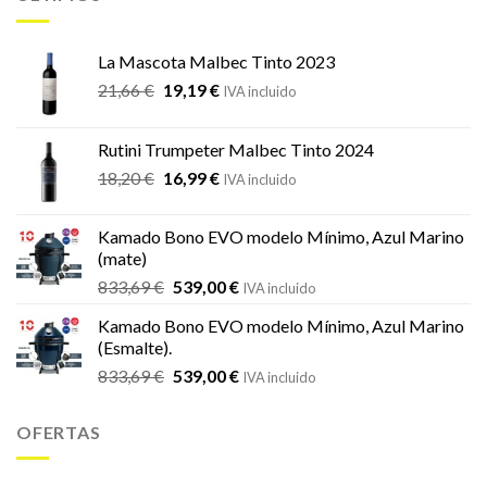
La Mascota Malbec Tinto 2023
El
El
21,66
€
19,19
€
IVA incluido
precio
precio
original
actual
Rutini Trumpeter Malbec Tinto 2024
era:
es:
El
El
18,20
€
16,99
€
21,66 €.
19,19 €.
IVA incluido
precio
precio
original
actual
Kamado Bono EVO modelo Mínimo, Azul Marino
era:
es:
(mate)
18,20 €.
16,99 €.
El
El
833,69
€
539,00
€
IVA incluido
precio
precio
Kamado Bono EVO modelo Mínimo, Azul Marino
original
actual
(Esmalte).
era:
es:
El
El
833,69
€
539,00
€
833,69 €.
539,00 €.
IVA incluido
precio
precio
original
actual
OFERTAS
era:
es:
833,69 €.
539,00 €.