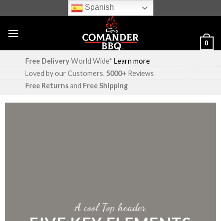
Skip
Spanish
to
content
0
Free Delivery
World Wide*
Learn more
Loved by our Customers.
5000+
Reviews
Free Returns
and
Free Shipping
A cool Top header