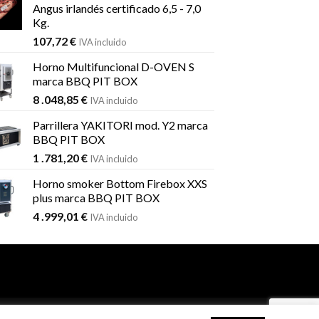
Angus irlandés certificado 6,5 - 7,0
Kg.
107,72
€
IVA incluido
Horno Multifuncional D-OVEN S
marca BBQ PIT BOX
8 .048,85
€
IVA incluido
Parrillera YAKITORI mod. Y2 marca
BBQ PIT BOX
1 .781,20
€
IVA incluido
Horno smoker Bottom Firebox XXS
plus marca BBQ PIT BOX
4 .999,01
€
IVA incluido