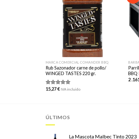
MARCA COMERCIAL COMANDER BBQ
BARBA
tom Firebox S
Rub Sazonador carne de pollo/
Parri
OX
WINGED TASTES 220 gr.
BBQ 
2 .16
ido
15,27
€
Valorado
IVA incluido
con
5.00
de 5
ÚLTIMOS
La Mascota Malbec Tinto 2023