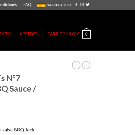
ondiciones
FAQ
+34 610040179
ACTO
ACCEDER
CARRITO /
0,00
€
0
´s N°7
BQ Sauce /
la salsa BBQ Jack