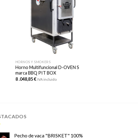
HORNOS Y SMOKERS
a
Horno Multifuncional D-OVEN S
marca BBQ PIT BOX
8 .048,85
€
IVA incluido
STACADOS
Pecho de vaca "BRISKET" 100%