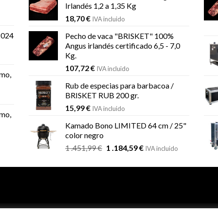
Irlandés 1,2 a 1,35 Kg
18,70
€
IVA incluido
2024
Pecho de vaca "BRISKET" 100%
Angus irlandés certificado 6,5 - 7,0
Kg.
107,72
€
IVA incluido
mo,
Rub de especias para barbacoa /
BRISKET RUB 200 gr.
15,99
€
IVA incluido
mo,
Kamado Bono LIMITED 64 cm / 25"
color negro
El
El
1 .451,99
€
1 .184,59
€
IVA incluido
precio
precio
original
actual
era:
es:
1
1
.451,99 €.
.184,59 €.