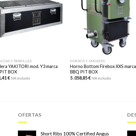
COAS Y PARRILLAS
HORNOS Y SMOKERS
llera YAKITORI mod. Y3 marca
Horno Bottom Firebox XXS marc
PIT BOX
BBQ PIT BOX
1,41
€
5 .058,85
€
IVA incluido
IVA incluido
OFERTAS
DE
Short Ribs 100% Certified Angus