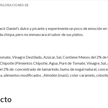
VALORACIONES (0)
Jack Daniel’s dulce y picante y experimente un poco de emoción en 
a chispa, pero no enmascara el sabor de sus platos.
ate, Vinagre Destilado, Azúcar, Sal, Contiene Menos del 2% de 
Chipotle (Pimientos Chipotle, Agua, Puré de Tomate, Vinagre, Sal, Az
l 2% de: concentrado de tamarindo, humo de nogal natural, concen
za, alimentos modificados , Almidón (maíz), color caramelo, ceboll
ucto