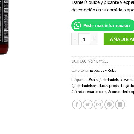
Daniel’s dulce y picante y exp
de emoción en su comida o aper
Pedir mas información
Salsa Jack Daniel´s N°7 Sweet &
AÑADIR A
SKU:
JACK/SPICY/553
Categoría:
Especias y Rubs
Etiquetas:
#salsajackdaniels
,
#sweets
#jackdanielsproducts
,
productosjack
#tiendadebarbacoas
,
#comanderbbq