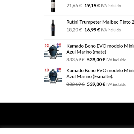
El
El
21,66
€
19,19
€
IVA incluido
precio
precio
original
actual
Rutini Trumpeter Malbec Tinto 
era:
es:
El
El
18,20
€
16,99
€
21,66 €.
19,19 €.
IVA incluido
precio
precio
original
actual
Kamado Bono EVO modelo Míni
era:
es:
Azul Marino (mate)
18,20 €.
16,99 €.
El
El
833,69
€
539,00
€
IVA incluido
precio
precio
Kamado Bono EVO modelo Míni
original
actual
Azul Marino (Esmalte).
era:
es:
El
El
833,69
€
539,00
€
833,69 €.
539,00 €.
IVA incluido
precio
precio
original
actual
era:
es:
833,69 €.
539,00 €.
info@comanderbbq.com