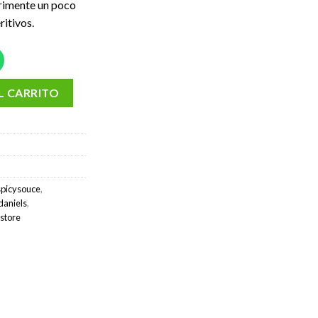
erimente un poco
itivos.
 Spicy BBQ Sauce / 553 gr. cantidad
L CARRITO
picysouce
,
daniels
,
store