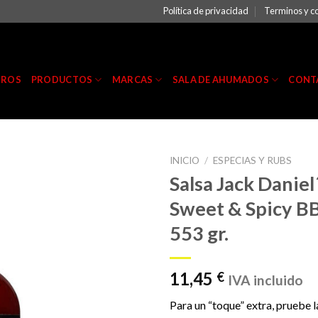
Política de privacidad
Terminos y c
TROS
PRODUCTOS
MARCAS
SALA DE AHUMADOS
CONT
INICIO
/
ESPECIAS Y RUBS
Salsa Jack Daniel
Sweet & Spicy B
553 gr.
11,45
€
IVA incluido
Para un “toque” extra, pruebe 