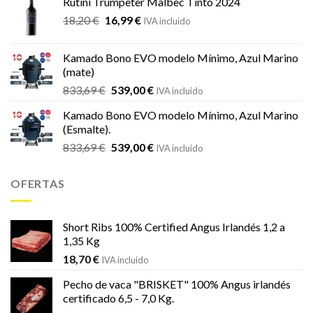
Rutini Trumpeter Malbec Tinto 2024
era:
es:
El
El
18,20
€
16,99
€
21,66 €.
19,19 €.
IVA incluido
precio
precio
original
actual
Kamado Bono EVO modelo Mínimo, Azul Marino
era:
es:
(mate)
18,20 €.
16,99 €.
El
El
833,69
€
539,00
€
IVA incluido
precio
precio
Kamado Bono EVO modelo Mínimo, Azul Marino
original
actual
(Esmalte).
era:
es:
El
El
833,69
€
539,00
€
833,69 €.
539,00 €.
IVA incluido
precio
precio
original
actual
OFERTAS
era:
es:
833,69 €.
539,00 €.
Short Ribs 100% Certified Angus Irlandés 1,2 a
1,35 Kg
18,70
€
IVA incluido
Pecho de vaca "BRISKET" 100% Angus irlandés
certificado 6,5 - 7,0 Kg.