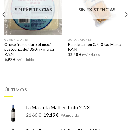
SIN EXISTENCIAS
SIN EXISTENCIAS
GUARNICIONES
GUARNICIONES
Queso fresco duro blanco/
Pan de Jamón 0,750 kg/ Marca
pasteurizado/ 350 gr/ marca
P.A.N
P.A.N
12,40
€
IVA incluido
6,97
€
IVA incluido
ÚLTIMOS
La Mascota Malbec Tinto 2023
El
El
21,66
€
19,19
€
IVA incluido
precio
precio
original
actual