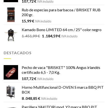
107,72
€
IVA incluido
Rub de especias para barbacoa / BRISKET RUB
200 gr.
15,99
€
IVA incluido
Kamado Bono LIMITED 64 cm / 25" color negro
El
El
1 .451,99
€
1 .184,59
€
IVA incluido
precio
precio
original
actual
era:
es:
DESTACADOS
1
1
.451,99 €.
.184,59 €.
Pecho de vaca "BRISKET" 100% Angus irlandés
certificado 6,5 - 7,0 Kg.
107,72
€
IVA incluido
Horno Multifuncional D-OVEN S marca BBQ PIT
BOX
8 .048,85
€
IVA incluido
Parrillera YAKITORI mod. Y2 marca BBQ PIT