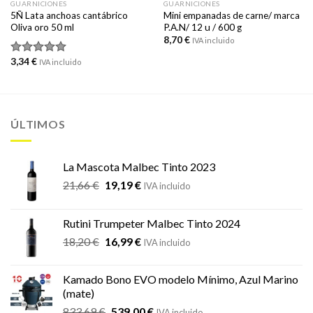
GUARNICIONES
GUARNICIONES
5Ñ Lata anchoas cantábrico
Mini empanadas de carne/ marca
Oliva oro 50 ml
P.A.N/ 12 u / 600 g
8,70
€
IVA incluido
3,34
€
Valorado
IVA incluido
con
5.00
de 5
ÚLTIMOS
La Mascota Malbec Tinto 2023
El
El
21,66
€
19,19
€
IVA incluido
precio
precio
original
actual
Rutini Trumpeter Malbec Tinto 2024
era:
es:
El
El
18,20
€
16,99
€
21,66 €.
19,19 €.
IVA incluido
precio
precio
original
actual
Kamado Bono EVO modelo Mínimo, Azul Marino
era:
es:
(mate)
18,20 €.
16,99 €.
El
El
833,69
€
539,00
€
IVA incluido