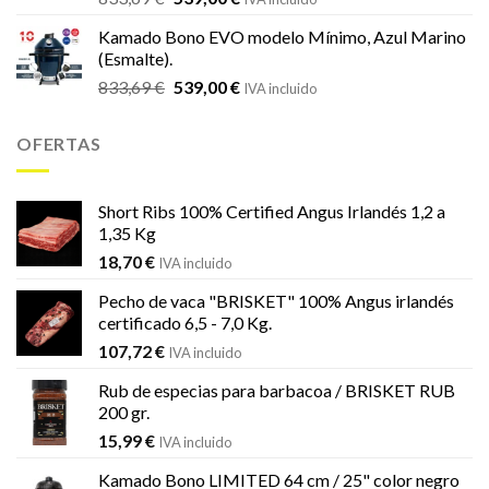
precio
precio
Kamado Bono EVO modelo Mínimo, Azul Marino
original
actual
(Esmalte).
era:
es:
El
El
833,69
€
539,00
€
833,69 €.
539,00 €.
IVA incluido
precio
precio
original
actual
OFERTAS
era:
es:
833,69 €.
539,00 €.
Short Ribs 100% Certified Angus Irlandés 1,2 a
1,35 Kg
18,70
€
IVA incluido
Pecho de vaca "BRISKET" 100% Angus irlandés
certificado 6,5 - 7,0 Kg.
107,72
€
IVA incluido
Rub de especias para barbacoa / BRISKET RUB
200 gr.
15,99
€
IVA incluido
Kamado Bono LIMITED 64 cm / 25" color negro