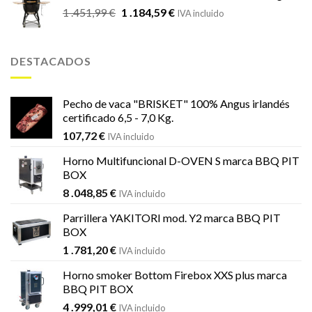
El
El
1 .451,99
€
1 .184,59
€
IVA incluido
precio
precio
original
actual
era:
es:
DESTACADOS
1
1
.451,99 €.
.184,59 €.
Pecho de vaca "BRISKET" 100% Angus irlandés
certificado 6,5 - 7,0 Kg.
107,72
€
IVA incluido
Horno Multifuncional D-OVEN S marca BBQ PIT
BOX
8 .048,85
€
IVA incluido
Parrillera YAKITORI mod. Y2 marca BBQ PIT
BOX
1 .781,20
€
IVA incluido
Horno smoker Bottom Firebox XXS plus marca
BBQ PIT BOX
4 .999,01
€
IVA incluido