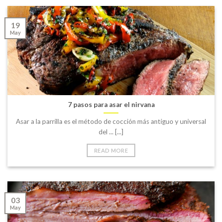
19
May
7 pasos para asar el nirvana
Asar a la parrilla es el método de cocción más antiguo y universal
del ... [...]
READ MORE
03
May