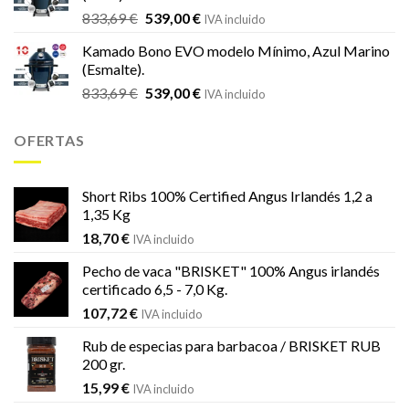
18,20 €.
16,99 €.
El
El
833,69
€
539,00
€
IVA incluido
precio
precio
Kamado Bono EVO modelo Mínimo, Azul Marino
original
actual
(Esmalte).
era:
es:
El
El
833,69
€
539,00
€
833,69 €.
539,00 €.
IVA incluido
precio
precio
original
actual
OFERTAS
era:
es:
833,69 €.
539,00 €.
Short Ribs 100% Certified Angus Irlandés 1,2 a
1,35 Kg
18,70
€
IVA incluido
Pecho de vaca "BRISKET" 100% Angus irlandés
certificado 6,5 - 7,0 Kg.
107,72
€
IVA incluido
Rub de especias para barbacoa / BRISKET RUB
200 gr.
15,99
€
IVA incluido