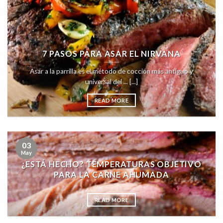
7 PASOS PARA ASAR EL NIRVANA
Asar a la parrilla es el método de cocción más antiguo y
universal del ... [...]
READ MORE
03
May
¿ESTÁ HECHO? TEMPERATURAS OBJETIVO
PARA LA CARNE AHUMADA
READ MORE