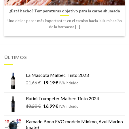
¿Está hecho? Temperaturas objetivo para la carne ahumada
Uno de los pasos más importantes en el camino hacia la iluminación
de la barbacoa [...]
ÚLTIMOS
La Mascota Malbec Tinto 2023
El
El
21,66
€
19,19
€
IVA incluido
precio
precio
original
actual
Rutini Trumpeter Malbec Tinto 2024
era:
es:
El
El
18,20
€
16,99
€
21,66 €.
19,19 €.
IVA incluido
precio
precio
original
actual
Kamado Bono EVO modelo Mínimo, Azul Marino
era:
es:
(mate)