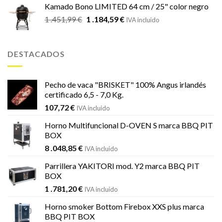
Kamado Bono LIMITED 64 cm / 25" color negro
El
El
1 .451,99
€
1 .184,59
€
IVA incluido
precio
precio
original
actual
era:
es:
DESTACADOS
1
1
.451,99 €.
.184,59 €.
Pecho de vaca "BRISKET" 100% Angus irlandés
certificado 6,5 - 7,0 Kg.
107,72
€
IVA incluido
Horno Multifuncional D-OVEN S marca BBQ PIT
BOX
8 .048,85
€
IVA incluido
Parrillera YAKITORI mod. Y2 marca BBQ PIT
BOX
1 .781,20
€
IVA incluido
Horno smoker Bottom Firebox XXS plus marca
BBQ PIT BOX