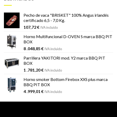
1
1
.451,99 €.
.184,59 €.
Pecho de vaca "BRISKET" 100% Angus irlandés
certificado 6,5 - 7,0 Kg.
107,72
€
IVA incluido
Horno Multifuncional D-OVEN S marca BBQ PIT
BOX
8 .048,85
€
IVA incluido
Parrillera YAKITORI mod. Y2 marca BBQ PIT
BOX
1 .781,20
€
IVA incluido
Horno smoker Bottom Firebox XXS plus marca
BBQ PIT BOX
4 .999,01
€
IVA incluido