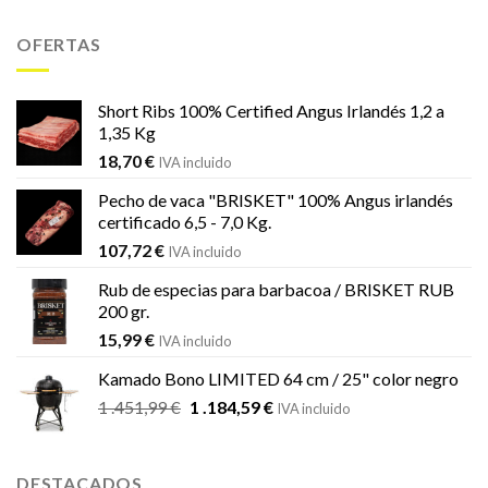
precio
precio
original
actual
OFERTAS
era:
es:
833,69 €.
539,00 €.
Short Ribs 100% Certified Angus Irlandés 1,2 a
1,35 Kg
18,70
€
IVA incluido
Pecho de vaca "BRISKET" 100% Angus irlandés
certificado 6,5 - 7,0 Kg.
107,72
€
IVA incluido
Rub de especias para barbacoa / BRISKET RUB
200 gr.
15,99
€
IVA incluido
Kamado Bono LIMITED 64 cm / 25" color negro
El
El
1 .451,99
€
1 .184,59
€
IVA incluido
precio
precio
original
actual
era:
es:
DESTACADOS