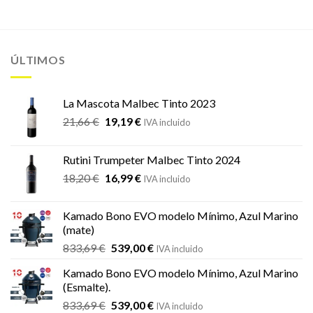
ÚLTIMOS
La Mascota Malbec Tinto 2023
El
El
21,66
€
19,19
€
IVA incluido
precio
precio
original
actual
Rutini Trumpeter Malbec Tinto 2024
era:
es:
El
El
18,20
€
16,99
€
21,66 €.
19,19 €.
IVA incluido
precio
precio
original
actual
Kamado Bono EVO modelo Mínimo, Azul Marino
era:
es:
(mate)
18,20 €.
16,99 €.
El
El
833,69
€
539,00
€
IVA incluido
precio
precio
Kamado Bono EVO modelo Mínimo, Azul Marino
original
actual
(Esmalte).
era:
es:
El
El
833,69
€
539,00
€
833,69 €.
539,00 €.
IVA incluido