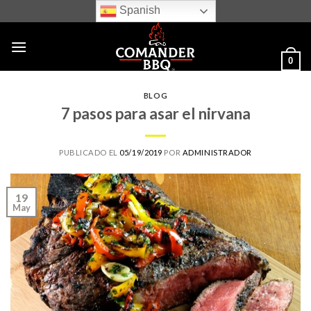
Skip
Spanish
to
content
0
BLOG
7 pasos para asar el nirvana
PUBLICADO EL
05/19/2019
POR
ADMINISTRADOR
19
May