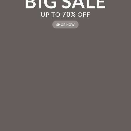
New Trends
CE
UP TO
70%
OFF
SU
SHOP NOW
SHOP NOW