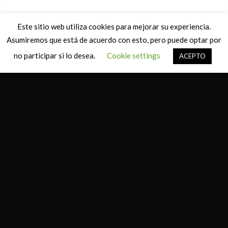
Este sitio web utiliza cookies para mejorar su experiencia.
Asumiremos que está de acuerdo con esto, pero puede optar por
no participar si lo desea.
Cookie settings
ACEPTO
Explore Things
Lorem ipsum dolor sit amet, consectetuer adipiscing elit, sed
diam nonummy nibh euismod tincidunt ut laoreet dolore
magna aliquam erat volutpat….
Book Events
Lorem ipsum dolor sit amet, consectetuer adipiscing elit, sed
diam nonummy nibh euismod tincidunt ut laoreet dolore
magna aliquam erat volutpat….