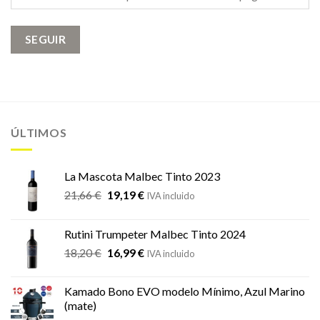
SEGUIR
ÚLTIMOS
La Mascota Malbec Tinto 2023
El
El
21,66
€
19,19
€
IVA incluido
precio
precio
original
actual
Rutini Trumpeter Malbec Tinto 2024
era:
es:
El
El
18,20
€
16,99
€
21,66 €.
19,19 €.
IVA incluido
precio
precio
original
actual
Kamado Bono EVO modelo Mínimo, Azul Marino
era:
es:
(mate)
18,20 €.
16,99 €.