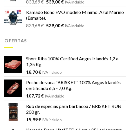
El
El
833,69
€
539,00
€
IVA incluido
precio
precio
Kamado Bono EVO modelo Mínimo, Azul Marino
original
actual
(Esmalte).
era:
es:
El
El
833,69
€
539,00
€
833,69 €.
539,00 €.
IVA incluido
precio
precio
original
actual
OFERTAS
era:
es:
833,69 €.
539,00 €.
Short Ribs 100% Certified Angus Irlandés 1,2 a
1,35 Kg
18,70
€
IVA incluido
Pecho de vaca "BRISKET" 100% Angus irlandés
certificado 6,5 - 7,0 Kg.
107,72
€
IVA incluido
Rub de especias para barbacoa / BRISKET RUB
200 gr.
15,99
€
IVA incluido
Kamado Bono LIMITED 64 cm / 25" color negro