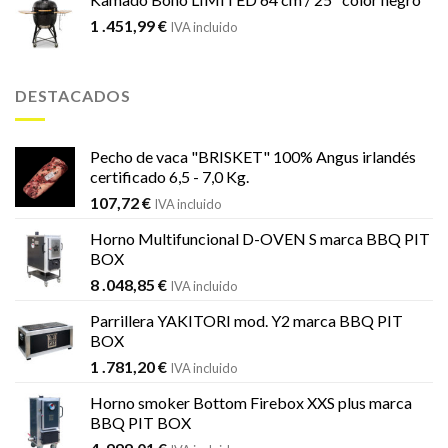
1 .451,99
€
IVA incluido
DESTACADOS
Pecho de vaca "BRISKET" 100% Angus irlandés
certificado 6,5 - 7,0 Kg.
107,72
€
IVA incluido
Horno Multifuncional D-OVEN S marca BBQ PIT
BOX
8 .048,85
€
IVA incluido
Parrillera YAKITORI mod. Y2 marca BBQ PIT
BOX
1 .781,20
€
IVA incluido
Horno smoker Bottom Firebox XXS plus marca
BBQ PIT BOX