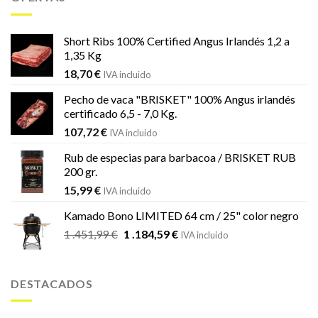
era:
es:
833,69 €.
539,00 €.
Short Ribs 100% Certified Angus Irlandés 1,2 a
1,35 Kg
18,70
€
IVA incluido
Pecho de vaca "BRISKET" 100% Angus irlandés
certificado 6,5 - 7,0 Kg.
107,72
€
IVA incluido
Rub de especias para barbacoa / BRISKET RUB
200 gr.
15,99
€
IVA incluido
Kamado Bono LIMITED 64 cm / 25" color negro
El
El
1 .451,99
€
1 .184,59
€
IVA incluido
precio
precio
original
actual
era:
es:
DESTACADOS
1
1
.451,99 €.
.184,59 €.