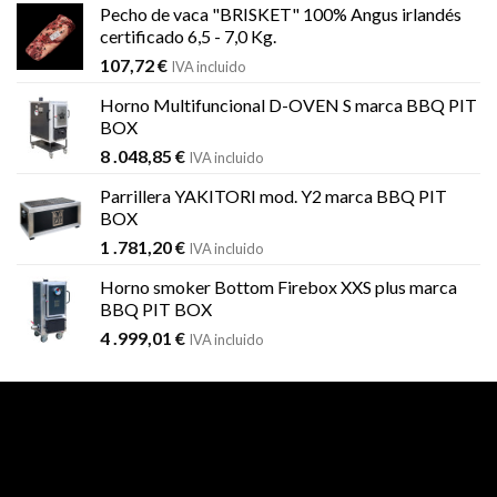
Pecho de vaca "BRISKET" 100% Angus irlandés
certificado 6,5 - 7,0 Kg.
107,72
€
IVA incluido
Horno Multifuncional D-OVEN S marca BBQ PIT
BOX
8 .048,85
€
IVA incluido
Parrillera YAKITORI mod. Y2 marca BBQ PIT
BOX
1 .781,20
€
IVA incluido
Horno smoker Bottom Firebox XXS plus marca
BBQ PIT BOX
4 .999,01
€
IVA incluido