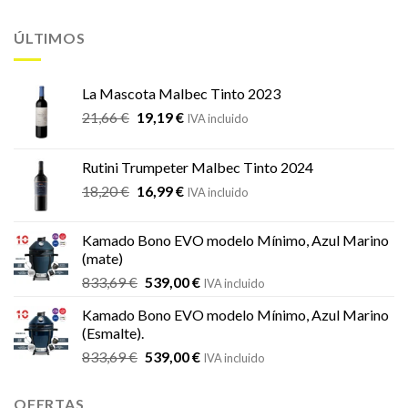
ÚLTIMOS
La Mascota Malbec Tinto 2023
El
El
21,66
€
19,19
€
IVA incluido
precio
precio
original
actual
Rutini Trumpeter Malbec Tinto 2024
era:
es:
El
El
18,20
€
16,99
€
21,66 €.
19,19 €.
IVA incluido
precio
precio
original
actual
Kamado Bono EVO modelo Mínimo, Azul Marino
era:
es:
(mate)
18,20 €.
16,99 €.
El
El
833,69
€
539,00
€
IVA incluido
precio
precio
Kamado Bono EVO modelo Mínimo, Azul Marino
original
actual
(Esmalte).
era:
es:
El
El
833,69
€
539,00
€
833,69 €.
539,00 €.
IVA incluido
precio
precio
original
actual
OFERTAS