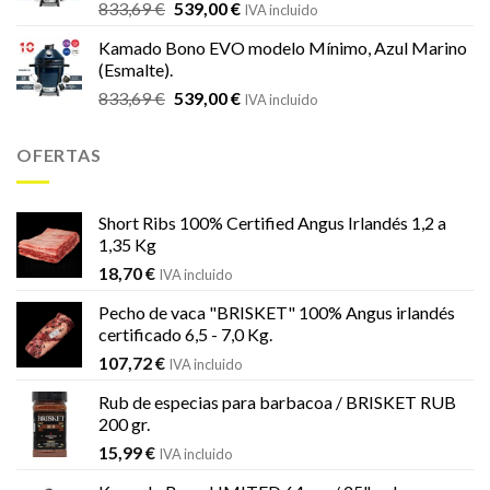
El
El
833,69
€
539,00
€
IVA incluido
precio
precio
Kamado Bono EVO modelo Mínimo, Azul Marino
original
actual
(Esmalte).
era:
es:
El
El
833,69
€
539,00
€
833,69 €.
539,00 €.
IVA incluido
precio
precio
original
actual
OFERTAS
era:
es:
833,69 €.
539,00 €.
Short Ribs 100% Certified Angus Irlandés 1,2 a
1,35 Kg
18,70
€
IVA incluido
Pecho de vaca "BRISKET" 100% Angus irlandés
certificado 6,5 - 7,0 Kg.
107,72
€
IVA incluido
Rub de especias para barbacoa / BRISKET RUB
200 gr.
15,99
€
IVA incluido