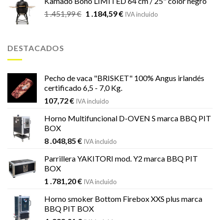
Kamado Bono LIMITED 64 cm / 25" color negro
El
El
1 .451,99
€
1 .184,59
€
IVA incluido
precio
precio
original
actual
era:
es:
DESTACADOS
1
1
.451,99 €.
.184,59 €.
Pecho de vaca "BRISKET" 100% Angus irlandés
certificado 6,5 - 7,0 Kg.
107,72
€
IVA incluido
Horno Multifuncional D-OVEN S marca BBQ PIT
BOX
8 .048,85
€
IVA incluido
Parrillera YAKITORI mod. Y2 marca BBQ PIT
BOX
1 .781,20
€
IVA incluido
Horno smoker Bottom Firebox XXS plus marca
BBQ PIT BOX