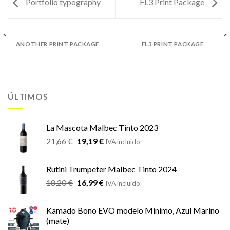
Portfolio typography
FL3 Print Package
ANOTHER PRINT PACKAGE
FL3 PRINT PACKAGE
ÚLTIMOS
La Mascota Malbec Tinto 2023
El
El
21,66
€
19,19
€
IVA incluido
precio
precio
original
actual
Rutini Trumpeter Malbec Tinto 2024
era:
es:
El
El
18,20
€
16,99
€
21,66 €.
19,19 €.
IVA incluido
precio
precio
original
actual
Kamado Bono EVO modelo Mínimo, Azul Marino
era:
es:
(mate)
18,20 €.
16,99 €.