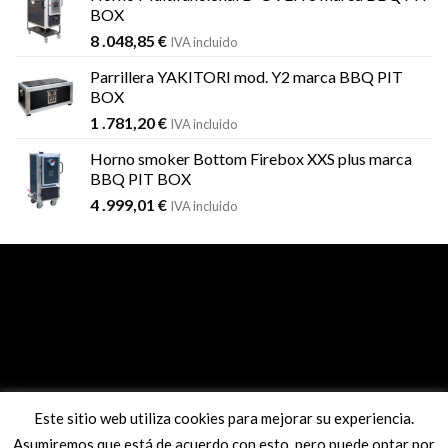
BOX
8 .048,85
€
IVA incluido
Parrillera YAKITORI mod. Y2 marca BBQ PIT
BOX
1 .781,20
€
IVA incluido
Horno smoker Bottom Firebox XXS plus marca
BBQ PIT BOX
4 .999,01
€
IVA incluido
Pago seguro con sistema REDSYS
Este sitio web utiliza cookies para mejorar su experiencia.
Asumiremos que está de acuerdo con esto, pero puede optar por