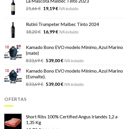
La Mascota Malbec Tinto 2023
El
El
21,66
€
19,19
€
IVA incluido
precio
precio
original
actual
Rutini Trumpeter Malbec Tinto 2024
era:
es:
El
El
18,20
€
16,99
€
21,66 €.
19,19 €.
IVA incluido
precio
precio
original
actual
Kamado Bono EVO modelo Mínimo, Azul Marino
era:
es:
(mate)
18,20 €.
16,99 €.
El
El
833,69
€
539,00
€
IVA incluido
precio
precio
Kamado Bono EVO modelo Mínimo, Azul Marino
original
actual
(Esmalte).
era:
es:
El
El
833,69
€
539,00
€
833,69 €.
539,00 €.
IVA incluido
precio
precio
original
actual
OFERTAS
era:
es:
833,69 €.
539,00 €.
Short Ribs 100% Certified Angus Irlandés 1,2 a
1,35 Kg