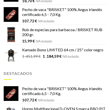
18,70
€
IVA incluido
Pecho de vaca "BRISKET" 100% Angus irlandés
certificado 6,5 - 7,0 Kg.
107,72
€
IVA incluido
Rub de especias para barbacoa / BRISKET RUB
200 gr.
15,99
€
IVA incluido
Kamado Bono LIMITED 64 cm / 25" color negro
El
El
1 .451,99
€
1 .184,59
€
IVA incluido
precio
precio
original
actual
era:
es:
DESTACADOS
1
1
.451,99 €.
.184,59 €.
Pecho de vaca "BRISKET" 100% Angus irlandés
certificado 6,5 - 7,0 Kg.
107,72
€
IVA incluido
Horno Multifuncional D-OVEN S marca BBQ PIT