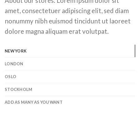
About our stores. Lorem ipsum dolor sit
amet, consectetuer adipiscing elit, sed diam
nonummy nibh euismod tincidunt ut laoreet
dolore magna aliquam erat volutpat.
NEW YORK
LONDON
OSLO
STOCKHOLM
ADD AS MANY AS YOU WANT