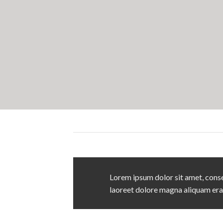
Lorem ipsum dolor sit amet, conse
laoreet dolore magna aliquam era