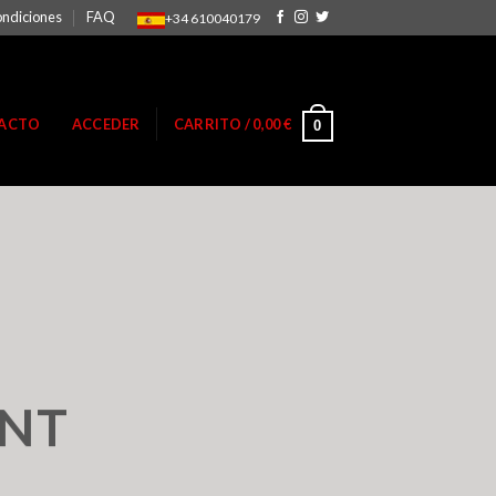
ondiciones
FAQ
+34 610040179
ACTO
ACCEDER
CARRITO /
0,00
€
0
ENT