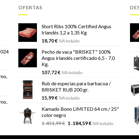
OFERTAS
DE
Short Ribs 100% Certified Angus
Irlandés 1,2 a 1,35 Kg
18,70
€
IVA incluido
2024
Pecho de vaca "BRISKET" 100%
Angus irlandés certificado 6,5 - 7,0
Kg.
107,72
€
IVA incluido
mo,
Rub de especias para barbacoa /
BRISKET RUB 200 gr.
15,99
€
IVA incluido
mo,
Kamado Bono LIMITED 64 cm / 25"
color negro
El
El
1 .451,99
€
1 .184,59
€
IVA incluido
precio
precio
original
actual