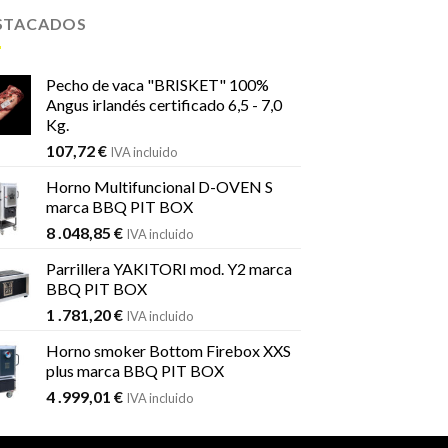
STACADOS
Pecho de vaca "BRISKET" 100%
Angus irlandés certificado 6,5 - 7,0
Kg.
107,72
€
IVA incluido
Horno Multifuncional D-OVEN S
marca BBQ PIT BOX
8 .048,85
€
IVA incluido
Parrillera YAKITORI mod. Y2 marca
BBQ PIT BOX
1 .781,20
€
IVA incluido
Horno smoker Bottom Firebox XXS
plus marca BBQ PIT BOX
4 .999,01
€
IVA incluido