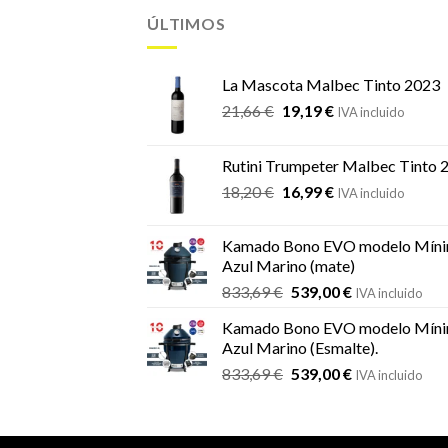
ÚLTIMOS
La Mascota Malbec Tinto 2023
El
El
21,66
€
19,19
€
IVA incluido
precio
precio
original
actual
Rutini Trumpeter Malbec Tinto 
era:
es:
El
El
18,20
€
16,99
€
21,66 €.
19,19 €.
IVA incluido
precio
precio
original
actual
Kamado Bono EVO modelo Míni
era:
es:
Azul Marino (mate)
18,20 €.
16,99 €.
El
El
833,69
€
539,00
€
IVA incluido
precio
precio
Kamado Bono EVO modelo Míni
original
actual
Azul Marino (Esmalte).
era:
es:
El
El
833,69
€
539,00
€
833,69 €.
539,00 €.
IVA incluido
precio
precio
original
actual
era:
es: