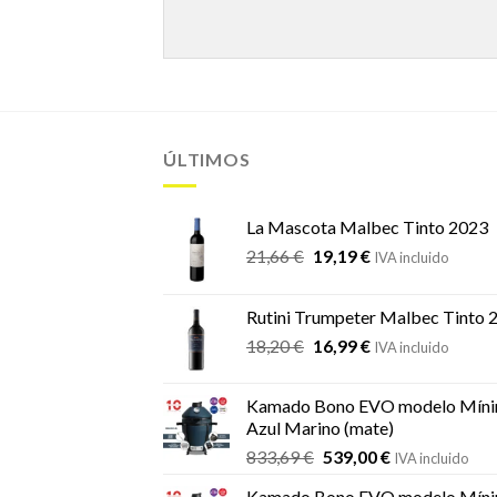
ÚLTIMOS
La Mascota Malbec Tinto 2023
El
El
21,66
€
19,19
€
IVA incluido
precio
precio
original
actual
Rutini Trumpeter Malbec Tinto 
era:
es:
El
El
18,20
€
16,99
€
21,66 €.
19,19 €.
IVA incluido
precio
precio
original
actual
Kamado Bono EVO modelo Míni
era:
es:
Azul Marino (mate)
18,20 €.
16,99 €.
El
El
833,69
€
539,00
€
IVA incluido
precio
precio
Kamado Bono EVO modelo Míni