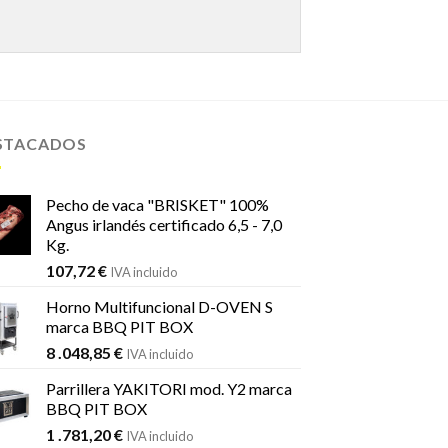
STACADOS
Pecho de vaca "BRISKET" 100%
Angus irlandés certificado 6,5 - 7,0
Kg.
107,72
€
IVA incluido
Horno Multifuncional D-OVEN S
marca BBQ PIT BOX
8 .048,85
€
IVA incluido
Parrillera YAKITORI mod. Y2 marca
BBQ PIT BOX
1 .781,20
€
IVA incluido