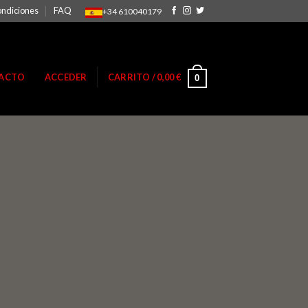
ondiciones
FAQ
+34 610040179
ACTO
ACCEDER
CARRITO /
0,00
€
0