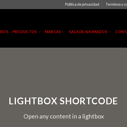
Política de privacidad
Terminos y c
TROS
PRODUCTOS
MARCAS
SALA DE AHUMADOS
CONT
LIGHTBOX SHORTCODE
Open any content in a lightbox