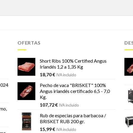
OFERTAS
DE
Short Ribs 100% Certified Angus
Irlandés 1,2 a 1,35 Kg
18,70
€
IVA incluido
2024
Pecho de vaca "BRISKET" 100%
Angus irlandés certificado 6,5 - 7,0
Kg.
107,72
€
IVA incluido
mo,
Rub de especias para barbacoa /
BRISKET RUB 200 gr.
15,99
€
IVA incluido
mo,