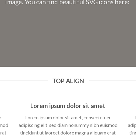
image. You can find beautiful SVG icons here:
TOP ALIGN
Lorem ipsum dolor sit amet
r
Lorem ipsum dolor sit amet, consectetuer
smod
adipiscing elit, sed diam nonummy nibh euismod
adi
erat
tincidunt ut laoreet dolore magna aliquam erat
tin