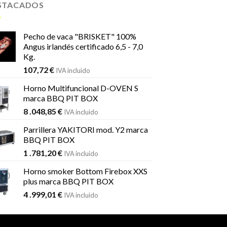
STACADOS
Pecho de vaca "BRISKET" 100%
Angus irlandés certificado 6,5 - 7,0
Kg.
107,72
€
IVA incluido
Horno Multifuncional D-OVEN S
marca BBQ PIT BOX
8 .048,85
€
IVA incluido
Parrillera YAKITORI mod. Y2 marca
BBQ PIT BOX
1 .781,20
€
IVA incluido
Horno smoker Bottom Firebox XXS
plus marca BBQ PIT BOX
4 .999,01
€
IVA incluido