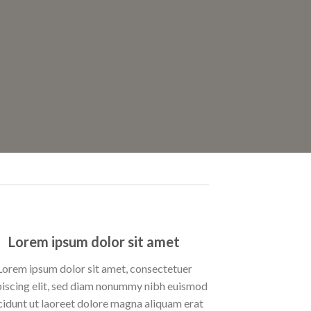
Lorem ipsum dolor sit amet
Lorem ipsum dolor sit amet, consectetuer
piscing elit, sed diam nonummy nibh euismod
cidunt ut laoreet dolore magna aliquam erat