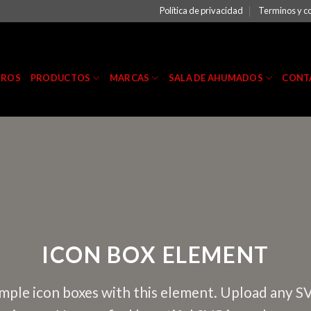
Política de privacidad
Terminos y c
TROS
PRODUCTOS
MARCAS
SALA DE AHUMADOS
CONT
ICON BOX ELEMENT
mple icon boxes with this element. Upload any S