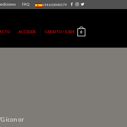
ondiciones
FAQ
+34 610040179
ACTO
ACCEDER
CARRITO /
0,00
€
0
VG icon or