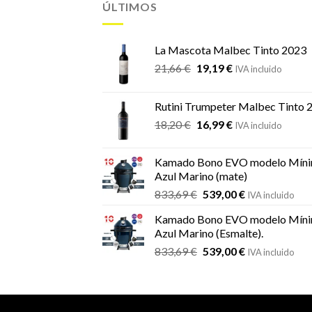
ÚLTIMOS
La Mascota Malbec Tinto 2023
El
El
21,66
€
19,19
€
IVA incluido
precio
precio
original
actual
Rutini Trumpeter Malbec Tinto 
era:
es:
El
El
18,20
€
16,99
€
21,66 €.
19,19 €.
IVA incluido
precio
precio
original
actual
Kamado Bono EVO modelo Míni
era:
es:
Azul Marino (mate)
18,20 €.
16,99 €.
El
El
833,69
€
539,00
€
IVA incluido
precio
precio
Kamado Bono EVO modelo Míni
original
actual
Azul Marino (Esmalte).
era:
es:
El
El
833,69
€
539,00
€
833,69 €.
539,00 €.
IVA incluido
precio
precio
original
actual
era:
es:
833,69 €.
539,00 €.