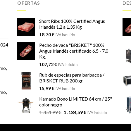
OFERTAS
DE
Short Ribs 100% Certified Angus
Irlandés 1,2 a 1,35 Kg
18,70
€
IVA incluido
2024
Pecho de vaca "BRISKET" 100%
Angus irlandés certificado 6,5 - 7,0
Kg.
107,72
€
IVA incluido
mo,
Rub de especias para barbacoa /
BRISKET RUB 200 gr.
15,99
€
IVA incluido
mo,
Kamado Bono LIMITED 64 cm / 25"
color negro
El
El
1 .451,99
€
1 .184,59
€
IVA incluido
precio
precio
original
actual
era:
es: