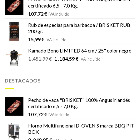
certificado 6,5 - 7,0 Kg.
107,72
€
IVA incluido
Rub de especias para barbacoa / BRISKET RUB
200 gr.
15,99
€
IVA incluido
Kamado Bono LIMITED 64 cm / 25" color negro
El
El
1 .451,99
€
1 .184,59
€
IVA incluido
precio
precio
original
actual
era:
es:
DESTACADOS
1
1
.451,99 €.
.184,59 €.
Pecho de vaca "BRISKET" 100% Angus irlandés
certificado 6,5 - 7,0 Kg.
107,72
€
IVA incluido
Horno Multifuncional D-OVEN S marca BBQ PIT
BOX
8 .048,85
€