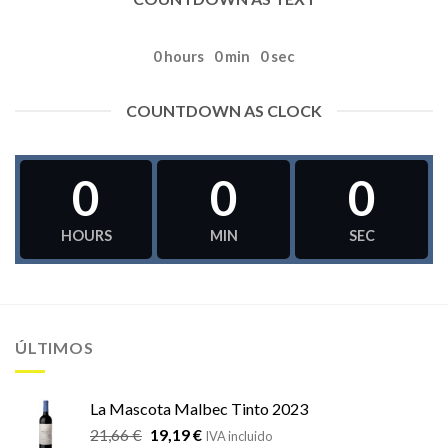
0
hours
0
min
0
sec
COUNTDOWN AS CLOCK
0
0
0
HOURS
MIN
SEC
ÚLTIMOS
La Mascota Malbec Tinto 2023
El
El
21,66
€
19,19
€
IVA incluido