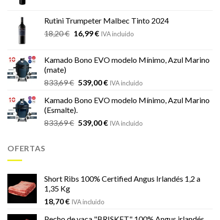
precio
precio
original
actual
Rutini Trumpeter Malbec Tinto 2024
era:
es:
El
El
18,20
€
16,99
€
21,66 €.
19,19 €.
IVA incluido
precio
precio
original
actual
Kamado Bono EVO modelo Mínimo, Azul Marino
era:
es:
(mate)
18,20 €.
16,99 €.
El
El
833,69
€
539,00
€
IVA incluido
precio
precio
Kamado Bono EVO modelo Mínimo, Azul Marino
original
actual
(Esmalte).
era:
es:
El
El
833,69
€
539,00
€
833,69 €.
539,00 €.
IVA incluido
precio
precio
original
actual
OFERTAS
era:
es:
833,69 €.
539,00 €.
Short Ribs 100% Certified Angus Irlandés 1,2 a
1,35 Kg
18,70
€
IVA incluido
Pecho de vaca "BRISKET" 100% Angus irlandés