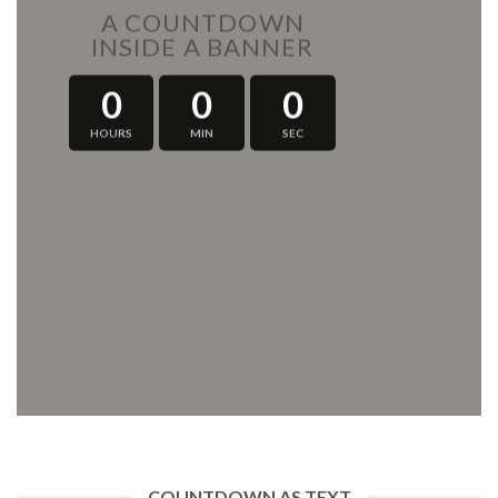
A COUNTDOWN
INSIDE A BANNER
0
0
0
HOURS
MIN
SEC
COUNTDOWN AS TEXT