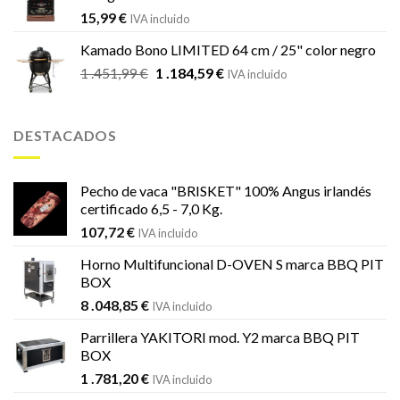
15,99
€
IVA incluido
Kamado Bono LIMITED 64 cm / 25" color negro
El
El
1 .451,99
€
1 .184,59
€
IVA incluido
precio
precio
original
actual
era:
es:
DESTACADOS
1
1
.451,99 €.
.184,59 €.
Pecho de vaca "BRISKET" 100% Angus irlandés
certificado 6,5 - 7,0 Kg.
107,72
€
IVA incluido
Horno Multifuncional D-OVEN S marca BBQ PIT
BOX
8 .048,85
€
IVA incluido
Parrillera YAKITORI mod. Y2 marca BBQ PIT
BOX
1 .781,20
€
IVA incluido