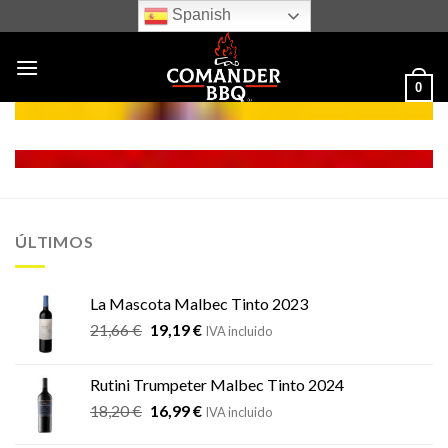
Skip
Spanish
to
content
0
ÚLTIMOS
La Mascota Malbec Tinto 2023
El
El
21,66
€
19,19
€
IVA incluido
precio
precio
original
actual
Rutini Trumpeter Malbec Tinto 2024
era:
es:
El
El
18,20
€
16,99
€
21,66 €.
19,19 €.
IVA incluido
precio
precio