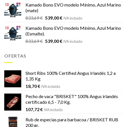
original
actual
Kamado Bono EVO modelo Mínimo, Azul Marino
era:
es:
(mate)
18,20 €.
16,99 €.
El
El
833,69
€
539,00
€
IVA incluido
precio
precio
Kamado Bono EVO modelo Mínimo, Azul Marino
original
actual
(Esmalte).
era:
es:
El
El
833,69
€
539,00
€
833,69 €.
539,00 €.
IVA incluido
precio
precio
original
actual
OFERTAS
era:
es:
833,69 €.
539,00 €.
Short Ribs 100% Certified Angus Irlandés 1,2 a
1,35 Kg
18,70
€
IVA incluido
Pecho de vaca "BRISKET" 100% Angus irlandés
certificado 6,5 - 7,0 Kg.
107,72
€
IVA incluido
Rub de especias para barbacoa / BRISKET RUB
200 gr.